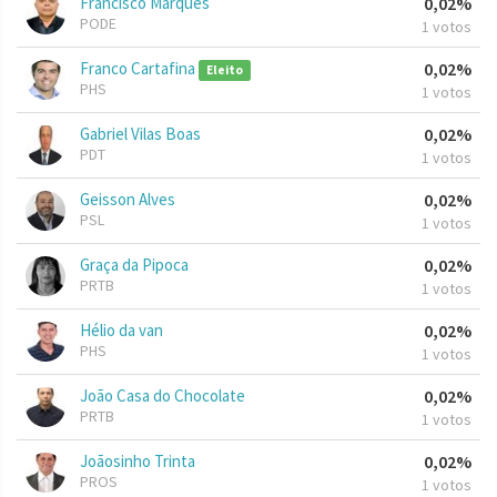
Francisco Marques
0,02%
PODE
1 votos
Franco Cartafina
0,02%
Eleito
PHS
1 votos
Gabriel Vilas Boas
0,02%
PDT
1 votos
Geisson Alves
0,02%
PSL
1 votos
Graça da Pipoca
0,02%
PRTB
1 votos
Hélio da van
0,02%
PHS
1 votos
João Casa do Chocolate
0,02%
PRTB
1 votos
Joãosinho Trinta
0,02%
PROS
1 votos