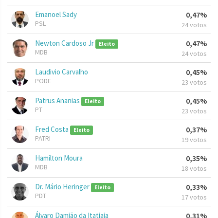
Emanoel Sady
0,47%
PSL
24 votos
Newton Cardoso Jr
0,47%
Eleito
MDB
24 votos
Laudivio Carvalho
0,45%
PODE
23 votos
Patrus Ananias
0,45%
Eleito
PT
23 votos
Fred Costa
0,37%
Eleito
PATRI
19 votos
Hamilton Moura
0,35%
MDB
18 votos
Dr. Mário Heringer
0,33%
Eleito
PDT
17 votos
Álvaro Damião da Itatiaia
0,31%