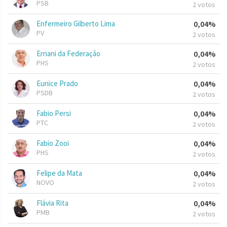
PSB
2 votos
Enfermeiro Gilberto Lima
0,04%
PV
2 votos
Ernani da Federação
0,04%
PHS
2 votos
Eunice Prado
0,04%
PSDB
2 votos
Fabio Persi
0,04%
PTC
2 votos
Fabio Zooi
0,04%
PHS
2 votos
Felipe da Mata
0,04%
NOVO
2 votos
Flávia Rita
0,04%
PMB
2 votos