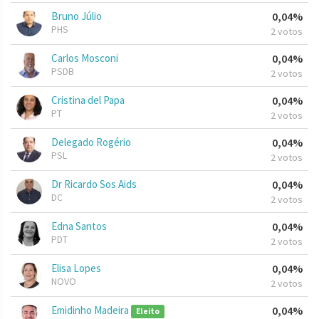
Bruno Júlio
0,04%
PHS
2 votos
Carlos Mosconi
0,04%
PSDB
2 votos
Cristina del Papa
0,04%
PT
2 votos
Delegado Rogério
0,04%
PSL
2 votos
Dr Ricardo Sos Aids
0,04%
DC
2 votos
Edna Santos
0,04%
PDT
2 votos
Elisa Lopes
0,04%
NOVO
2 votos
Emidinho Madeira
0,04%
Eleito