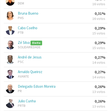
DEM
16 votos
Bruna Bueno
0,31%
PHS
16 votos
Cabo Coelho
0,29%
PTB
15 votos
Zé Silva
0,29%
Eleito
SOLIDARIEDADE
15 votos
André de Jesus
0,27%
PSC
14 votos
Arnaldo Queiroz
0,27%
AVANTE
14 votos
Delegado Edson Moreira
0,26%
PR
13 votos
Julio Cunha
0,26%
PRTB
13 votos