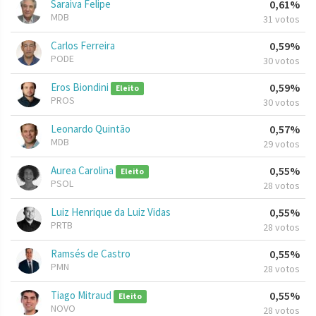
Saraiva Felipe
0,61%
MDB
31 votos
Carlos Ferreira
0,59%
PODE
30 votos
Eros Biondini
0,59%
Eleito
PROS
30 votos
Leonardo Quintão
0,57%
MDB
29 votos
Aurea Carolina
0,55%
Eleito
PSOL
28 votos
Luiz Henrique da Luiz Vidas
0,55%
PRTB
28 votos
Ramsés de Castro
0,55%
PMN
28 votos
Tiago Mitraud
0,55%
Eleito
NOVO
28 votos