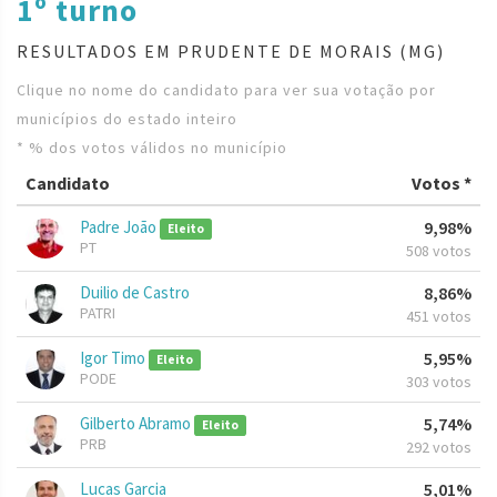
1º turno
RESULTADOS EM PRUDENTE DE MORAIS (MG)
Clique no nome do candidato para ver sua votação por
municípios do estado inteiro
* % dos votos válidos no município
Candidato
Votos *
Padre João
9,98%
Eleito
PT
508 votos
Duilio de Castro
8,86%
PATRI
451 votos
Igor Timo
5,95%
Eleito
PODE
303 votos
Gilberto Abramo
5,74%
Eleito
PRB
292 votos
Lucas Garcia
5,01%