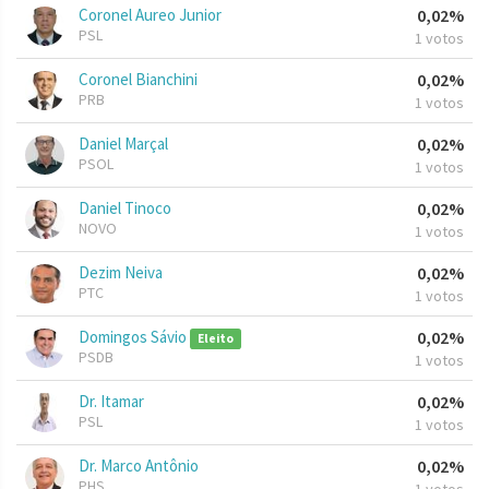
Coronel Aureo Junior
0,02%
PSL
1 votos
Coronel Bianchini
0,02%
PRB
1 votos
Daniel Marçal
0,02%
PSOL
1 votos
Daniel Tinoco
0,02%
NOVO
1 votos
Dezim Neiva
0,02%
PTC
1 votos
Domingos Sávio
0,02%
Eleito
PSDB
1 votos
Dr. Itamar
0,02%
PSL
1 votos
Dr. Marco Antônio
0,02%
PHS