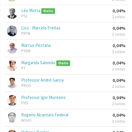
Léo Motta
0,04%
Eleito
PSL
2 votos
Lico - Marcelo Freitas
0,04%
PRTB
2 votos
Marcus Pestana
0,04%
PSDB
2 votos
Margarida Salomão
0,04%
Eleito
PT
2 votos
Professor André Garcia
0,04%
PROS
2 votos
Professor Igor Monteiro
0,04%
PHS
2 votos
Rogerio Alcantara Federal
0,04%
NOVO
2 votos