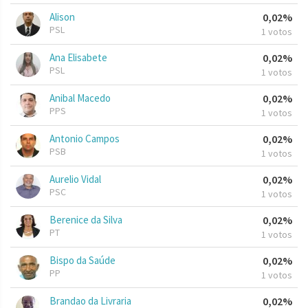
Alison
0,02%
PSL
1 votos
Ana Elisabete
0,02%
PSL
1 votos
Anibal Macedo
0,02%
PPS
1 votos
Antonio Campos
0,02%
PSB
1 votos
Aurelio Vidal
0,02%
PSC
1 votos
Berenice da Silva
0,02%
PT
1 votos
Bispo da Saúde
0,02%
PP
1 votos
Brandao da Livraria
0,02%