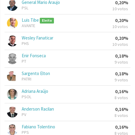
General Mario Araujo
0,20%
PSL
10 votos
Luis Tibe
0,20%
Eleito
AVANTE
10 votos
Wesley Fanaticar
0,20%
PHS
10 votos
Enir Fonseca
0,18%
PT
9 votos
Sargento Elton
0,18%
PATRI
9 votos
Adriana Araújo
0,16%
PSOL
8 votos
Anderson Racilan
0,16%
PV
8 votos
Fabiano Tolentino
0,16%
PPS
8 votos