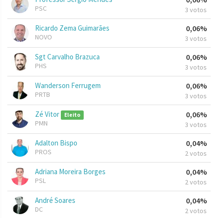
PSC
3 votos
Ricardo Zema Guimarães
0,06%
NOVO
3 votos
Sgt Carvalho Brazuca
0,06%
PHS
3 votos
Wanderson Ferrugem
0,06%
PRTB
3 votos
Zé Vitor
0,06%
Eleito
PMN
3 votos
Adalton Bispo
0,04%
PROS
2 votos
Adriana Moreira Borges
0,04%
PSL
2 votos
André Soares
0,04%
DC
2 votos