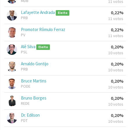
MDB
11 votos
Lafayette Andrada
0,22%
Eleito
PRB
11 votos
Promotor Rômulo Ferraz
0,22%
PV
11 votos
Alê Silva
0,20%
Eleito
PSL
10 votos
Arnaldo Gontijo
0,20%
PRB
10 votos
Bruce Martins
0,20%
PODE
10 votos
Bruno Borges
0,20%
REDE
10 votos
Dr. Edilson
0,20%
PDT
10 votos