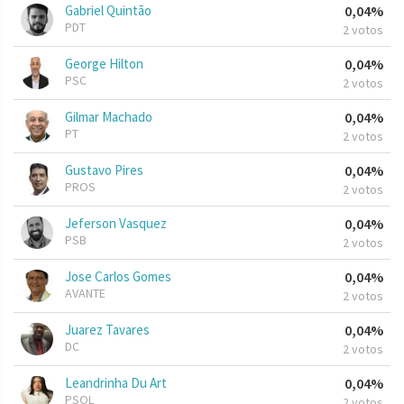
Gabriel Quintão
0,04%
PDT
2 votos
George Hilton
0,04%
PSC
2 votos
Gilmar Machado
0,04%
PT
2 votos
Gustavo Pires
0,04%
PROS
2 votos
Jeferson Vasquez
0,04%
PSB
2 votos
Jose Carlos Gomes
0,04%
AVANTE
2 votos
Juarez Tavares
0,04%
DC
2 votos
Leandrinha Du Art
0,04%
PSOL
2 votos