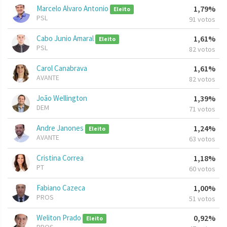
Marcelo Alvaro Antonio
1,79%
Eleito
PSL
91 votos
Cabo Junio Amaral
1,61%
Eleito
PSL
82 votos
Carol Canabrava
1,61%
AVANTE
82 votos
João Wellington
1,39%
DEM
71 votos
Andre Janones
1,24%
Eleito
AVANTE
63 votos
Cristina Correa
1,18%
PT
60 votos
Fabiano Cazeca
1,00%
PROS
51 votos
Weliton Prado
0,92%
Eleito