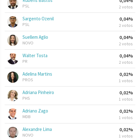
Rubens Bastos
0,04%
PSL
2 votos
Sargento Ozenil
0,04%
PSL
2 votos
Suellem Aglio
0,04%
NOVO
2 votos
Walter Tosta
0,04%
PR
2 votos
Adelina Martins
0,02%
PROS
1 votos
Adriana Pinheiro
0,02%
PHS
1 votos
Adriano Zago
0,02%
MDB
1 votos
Alexandre Lima
0,02%
NOVO
1 votos