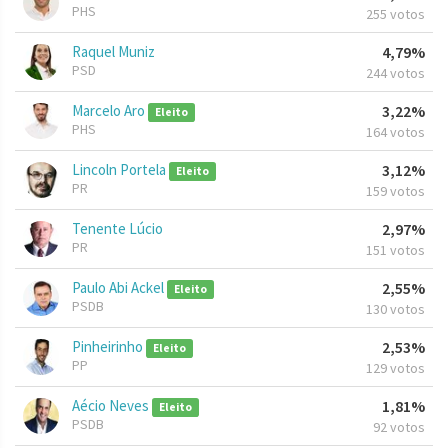
PHS
255 votos
Raquel Muniz
4,79%
PSD
244 votos
Marcelo Aro
3,22%
Eleito
PHS
164 votos
Lincoln Portela
3,12%
Eleito
PR
159 votos
Tenente Lúcio
2,97%
PR
151 votos
Paulo Abi Ackel
2,55%
Eleito
PSDB
130 votos
Pinheirinho
2,53%
Eleito
PP
129 votos
Aécio Neves
1,81%
Eleito
PSDB
92 votos