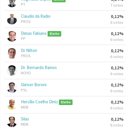
PT
7 votos
Claudio da Radio
0,12%
PROS
6 votos
Dimas Fabiano
0,12%
Eleito
PP
6 votos
Dr Nilton
0,12%
PROS
6 votos
Dr. Bernardo Ramos
0,12%
NOVO
6 votos
Gleiser Boroni
0,12%
PSL
6 votos
Hercílio Coelho Diniz
0,12%
Eleito
MDB
6 votos
Silas
0,12%
MDB
6 votos