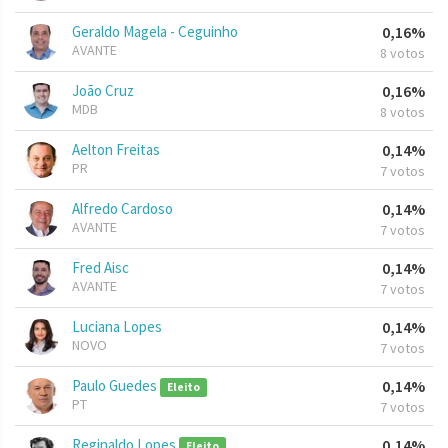
Geraldo Magela - Ceguinho
0,16%
AVANTE
8 votos
João Cruz
0,16%
MDB
8 votos
Aelton Freitas
0,14%
PR
7 votos
Alfredo Cardoso
0,14%
AVANTE
7 votos
Fred Aisc
0,14%
AVANTE
7 votos
Luciana Lopes
0,14%
NOVO
7 votos
Paulo Guedes
0,14%
Eleito
PT
7 votos
Reginaldo Lopes
0,14%
Eleito