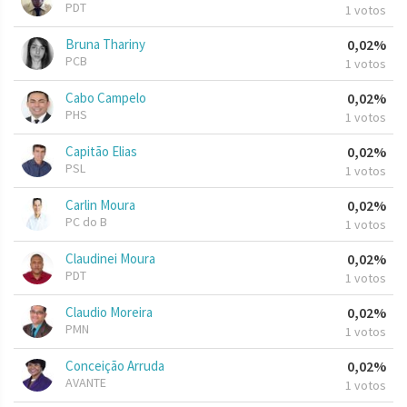
PDT
1 votos
Bruna Thariny
0,02%
PCB
1 votos
Cabo Campelo
0,02%
PHS
1 votos
Capitão Elias
0,02%
PSL
1 votos
Carlin Moura
0,02%
PC do B
1 votos
Claudinei Moura
0,02%
PDT
1 votos
Claudio Moreira
0,02%
PMN
1 votos
Conceição Arruda
0,02%
AVANTE
1 votos