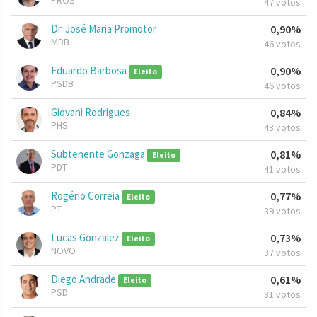
PROS
47 votos
Dr. José Maria Promotor
0,90%
MDB
46 votos
Eduardo Barbosa
0,90%
Eleito
PSDB
46 votos
Giovani Rodrigues
0,84%
PHS
43 votos
Subtenente Gonzaga
0,81%
Eleito
PDT
41 votos
Rogério Correia
0,77%
Eleito
PT
39 votos
Lucas Gonzalez
0,73%
Eleito
NOVO
37 votos
Diego Andrade
0,61%
Eleito
PSD
31 votos