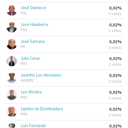
José Damasco
0,02%
PSL
1 votos
José Humberto
0,02%
PSD
1 votos
José Santana
0,02%
PR
1 votos
Julio Cesar
0,02%
PDT
1 votos
Juninho Los Hermanos
0,02%
AVANTE
1 votos
Leo Moreira
0,02%
PHS
1 votos
Lipinho da Distribuidora
0,02%
PHS
1 votos
Luis Fernando
0,02%