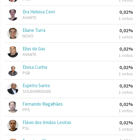
1 votos
Dra Heloisa Cerri
0,02%
AVANTE
1 votos
Eliane Turra
0,02%
NOVO
1 votos
Elias do Gas
0,02%
AVANTE
1 votos
Eloisa Cunha
0,02%
PSB
1 votos
Espirito Santo
0,02%
SOLIDARIEDADE
1 votos
Fernando Magalhães
0,02%
PPS
1 votos
Flávio dos Irmãos Levitas
0,02%
PSL
1 votos