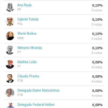
Ana Paula
0,10%
PP
5 votos
Gabriel Toledo
0,10%
PSL
5 votos
Mariel Bolina
0,10%
MDB
5 votos
Nilmario Miranda
0,10%
PT
5 votos
Adelmo Leão
0,08%
PT
4 votos
Cláudio Prates
0,08%
PTB
4 votos
Delegada Elaine Matozinhos
0,08%
PTB
4 votos
Delegado Federal Helber
0,08%