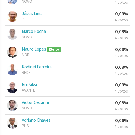
NOVO
4 votos
Jésus Lima
0,08%
PT
4 votos
Marco Rocha
0,08%
NOVO
4 votos
Mauro Lopes
0,08%
Eleito
MDB
4 votos
Rodinei Ferreira
0,08%
REDE
4 votos
Rui Silva
0,08%
AVANTE
4 votos
Victor Cezarini
0,08%
NOVO
4 votos
Adriano Chaves
0,06%
PHS
3 votos