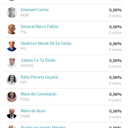
Emanuel Correa
0,06%
REDE
3 votos
General Marco Felício
0,06%
PSL
3 votos
Gledston Moreli Dê Só Faróis
0,06%
PPL
3 votos
Juliano Ce Ta Doido
0,06%
AVANTE
3 votos
Kátia Porreta Goyatá
0,06%
PDT
3 votos
Maria da Consolação
0,06%
PSOL
3 votos
Mário de Assis
0,06%
PSDB
3 votos
Professor Sergio Mendes
0,06%