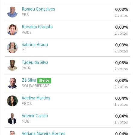
Romeu Gonçalves
0,08%
PPS
2 votos
Ronaldo Granata
0,08%
PODE
2 votos
Sabrina Braun
0,08%
PT
2 votos
Tadeu da Silva
0,08%
PATRI
2 votos
Zé Silva
0,08%
Eleito
SOLIDARIEDADE
2 votos
Adelina Martins
0,04%
PROS
1 votos
Ademir Camilo
0,04%
MDB
1 votos
Adriana Moreira Borges
0,04%