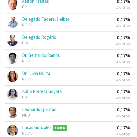
Aelton Freitas
0,17%
PR
4 votos
Delegado Federal Helber
0,17%
NOVO
4 votos
Delegado Rogério
0,17%
PSL
4 votos
Dr. Bernardo Ramos
0,17%
NOVO
4 votos
Drª Livia Murta
0,17%
NOVO
4 votos
Kátia Porreta Goyatá
0,17%
PDT
4 votos
Leonardo Quintão
0,17%
MDB
4 votos
Lucas Gonzalez
0,17%
Eleito
NOVO
4 votos