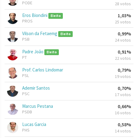
PODE
28 votos
Eros Biondini
1,03%
Eleito
PROS
25 votos
Vilson da Fetaemg
0,99%
Eleito
PSB
24 votos
Padre João
0,91%
Eleito
PT
22 votos
Prof. Carlos Lindomar
0,79%
PSL
19 votos
Ademir Santos
0,70%
PSC
17 votos
Marcus Pestana
0,66%
PSDB
16 votos
Lucas Garcia
0,58%
PHS
14 votos