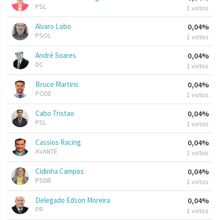
PSL
1 votos
Alvaro Lobo
0,04%
PSOL
1 votos
André Soares
0,04%
DC
1 votos
Bruce Martins
0,04%
PODE
1 votos
Cabo Tristao
0,04%
PSL
1 votos
Cassios Racing
0,04%
AVANTE
1 votos
Cidinha Campos
0,04%
PSDB
1 votos
Delegado Edson Moreira
0,04%
PR
1 votos