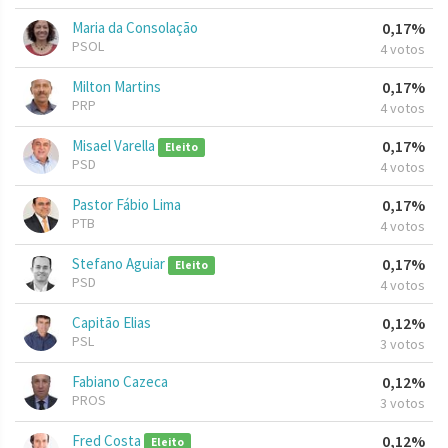
Maria da Consolação
0,17%
PSOL
4 votos
Milton Martins
0,17%
PRP
4 votos
Misael Varella
0,17%
Eleito
PSD
4 votos
Pastor Fábio Lima
0,17%
PTB
4 votos
Stefano Aguiar
0,17%
Eleito
PSD
4 votos
Capitão Elias
0,12%
PSL
3 votos
Fabiano Cazeca
0,12%
PROS
3 votos
Fred Costa
0,12%
Eleito