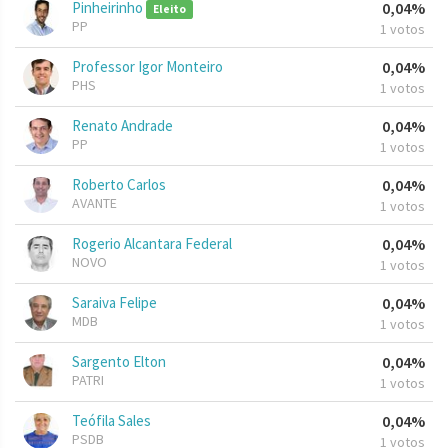
Pinheirinho
0,04%
Eleito
PP
1 votos
Professor Igor Monteiro
0,04%
PHS
1 votos
Renato Andrade
0,04%
PP
1 votos
Roberto Carlos
0,04%
AVANTE
1 votos
Rogerio Alcantara Federal
0,04%
NOVO
1 votos
Saraiva Felipe
0,04%
MDB
1 votos
Sargento Elton
0,04%
PATRI
1 votos
Teófila Sales
0,04%
PSDB
1 votos