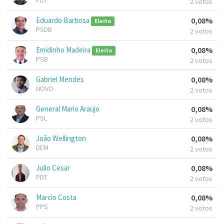
PDT
2 votos
Eduardo Barbosa
0,08%
Eleito
PSDB
2 votos
Emidinho Madeira
0,08%
Eleito
PSB
2 votos
Gabriel Mendes
0,08%
NOVO
2 votos
General Mario Araujo
0,08%
PSL
2 votos
João Wellington
0,08%
DEM
2 votos
Julio Cesar
0,08%
PDT
2 votos
Marcio Costa
0,08%
PPS
2 votos