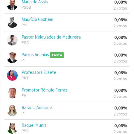
Mário de Assis
0,08%
PSDB
2 votos
Maurício Gadbem
0,08%
PSL
2 votos
Pastor Nelquiades de Madureira
0,08%
PSC
2 votos
Patrus Ananias
0,08%
Eleito
PT
2 votos
Professora Elisete
0,08%
PDT
2 votos
Promotor Rômulo Ferraz
0,08%
PV
2 votos
Rafaela Andrade
0,08%
PT
2 votos
Raquel Muniz
0,08%
PSD
2 votos