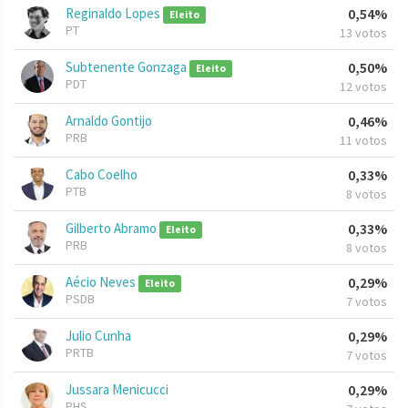
Reginaldo Lopes
0,54%
Eleito
PT
13 votos
Subtenente Gonzaga
0,50%
Eleito
PDT
12 votos
Arnaldo Gontijo
0,46%
PRB
11 votos
Cabo Coelho
0,33%
PTB
8 votos
Gilberto Abramo
0,33%
Eleito
PRB
8 votos
Aécio Neves
0,29%
Eleito
PSDB
7 votos
Julio Cunha
0,29%
PRTB
7 votos
Jussara Menicucci
0,29%
PHS