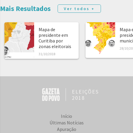
Mais Resultados
Ver todos +
Mapa de
Mapa e
presidente em
presid
Curitiba por
municíp
zonas eleitorais
28/10/20
31/10/2018
ELEIÇÕES
2018
Início
Últimas Notícias
Apuração