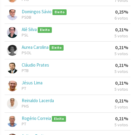
7 votos
Domingos Sávio
0,25%
Eleito
PSDB
6 votos
Alê Silva
0,21%
Eleito
PSL
5 votos
Aurea Carolina
0,21%
Eleito
PSOL
5 votos
Cláudio Prates
0,21%
PTB
5 votos
Jésus Lima
0,21%
PT
5 votos
Reinaldo Lacerda
0,21%
PHS
5 votos
Rogério Correia
0,21%
Eleito
PT
5 votos