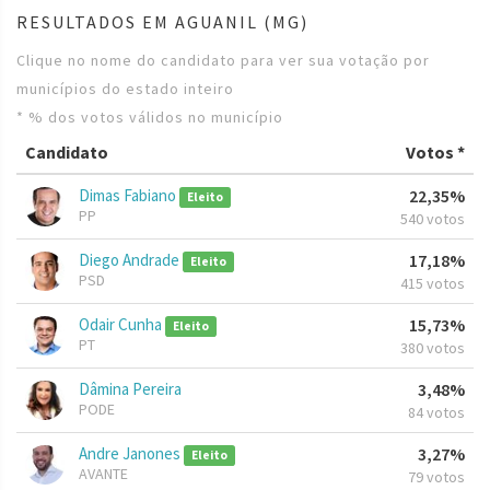
RESULTADOS EM AGUANIL (MG)
Clique no nome do candidato para ver sua votação por
municípios do estado inteiro
* % dos votos válidos no município
Candidato
Votos *
Dimas Fabiano
22,35%
Eleito
PP
540 votos
Diego Andrade
17,18%
Eleito
PSD
415 votos
Odair Cunha
15,73%
Eleito
PT
380 votos
Dâmina Pereira
3,48%
PODE
84 votos
Andre Janones
3,27%
Eleito
AVANTE
79 votos