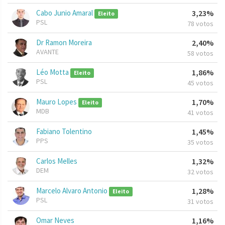
Cabo Junio Amaral
3,23%
Eleito
PSL
78 votos
Dr Ramon Moreira
2,40%
AVANTE
58 votos
Léo Motta
1,86%
Eleito
PSL
45 votos
Mauro Lopes
1,70%
Eleito
MDB
41 votos
Fabiano Tolentino
1,45%
PPS
35 votos
Carlos Melles
1,32%
DEM
32 votos
Marcelo Alvaro Antonio
1,28%
Eleito
PSL
31 votos
Omar Neves
1,16%