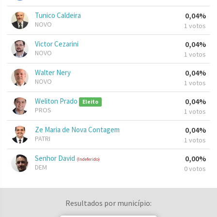
Tunico Caldeira
0,04%
NOVO
1 votos
Victor Cezarini
0,04%
NOVO
1 votos
Walter Nery
0,04%
NOVO
1 votos
Weliton Prado
0,04%
Eleito
PROS
1 votos
Ze Maria de Nova Contagem
0,04%
PATRI
1 votos
Senhor David
0,00%
(Indeferido)
DEM
0 votos
Resultados por município: