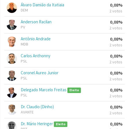
Álvaro Damião da Itatiaia
0,08%
DEM
2 votos
Anderson Racilan
0,08%
PV
2 votos
Antônio Andrade
0,08%
MDB
2 votos
Carlos Anthonny
0,08%
PSL
2 votos
Coronel Aureo Junior
0,08%
PSL
2 votos
Delegado Marcelo Freitas
0,08%
Eleito
PSL
2 votos
Dr. Claudio (Dinho)
0,08%
AVANTE
2 votos
Dr. Mário Heringer
0,08%
Eleito