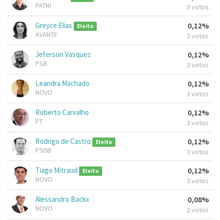
PATRI
3 votos
Greyce Elias
0,12%
Eleito
AVANTE
3 votos
Jeferson Vasquez
0,12%
PSB
3 votos
Leandra Machado
0,12%
NOVO
3 votos
Roberto Carvalho
0,12%
PT
3 votos
Rodrigo de Castro
0,12%
Eleito
PSDB
3 votos
Tiago Mitraud
0,12%
Eleito
NOVO
3 votos
Alessandro Backx
0,08%
NOVO
2 votos