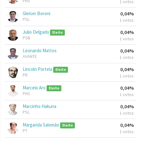
PHS
1 votos
Gleiser Boroni
0,04%
PSL
1 votos
Julio Delgado
0,04%
Eleito
PSB
1 votos
Leonardo Mattos
0,04%
AVANTE
1 votos
Lincoln Portela
0,04%
Eleito
PR
1 votos
Marcelo Aro
0,04%
Eleito
PHS
1 votos
Marcinho Hakuna
0,04%
PSL
1 votos
Margarida Salomão
0,04%
Eleito
PT
1 votos