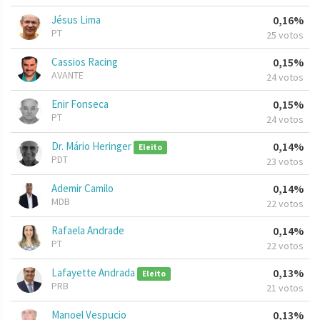
Jésus Lima
0,16%
PT
25 votos
Cassios Racing
0,15%
AVANTE
24 votos
Enir Fonseca
0,15%
PT
24 votos
Dr. Mário Heringer
0,14%
Eleito
PDT
23 votos
Ademir Camilo
0,14%
MDB
22 votos
Rafaela Andrade
0,14%
PT
22 votos
Lafayette Andrada
0,13%
Eleito
PRB
21 votos
Manoel Vespucio
0,13%