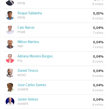
PRTB
8 votos
Roque Saldanha
0,05%
PRTB
8 votos
Caio Narcio
0,04%
PSDB
7 votos
Milton Martins
0,04%
PRP
7 votos
Adriana Moreira Borges
0,04%
PSL
6 votos
Daniel Tinoco
0,04%
NOVO
6 votos
Jose Carlos Gomes
0,04%
AVANTE
6 votos
Junior Geloso
0,04%
AVANTE
6 votos