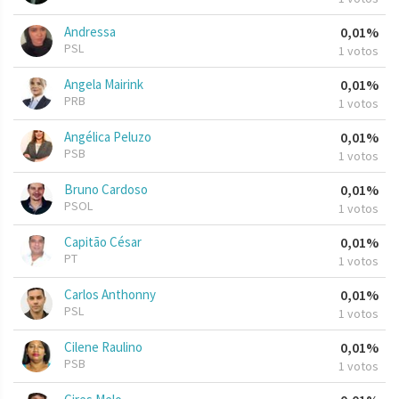
Andressa
0,01%
PSL
1 votos
Angela Mairink
0,01%
PRB
1 votos
Angélica Peluzo
0,01%
PSB
1 votos
Bruno Cardoso
0,01%
PSOL
1 votos
Capitão César
0,01%
PT
1 votos
Carlos Anthonny
0,01%
PSL
1 votos
Cilene Raulino
0,01%
PSB
1 votos