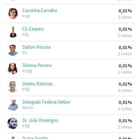
Cassinha Carvalho
0,01%
PSB
2 votos
Cb Zaqueu
0,01%
PSL
2 votos
Dalton Pessoa
0,01%
PV
2 votos
Dâmina Pereira
0,01%
PODE
2 votos
Dedeu Baterias
0,01%
PSD
2 votos
Delegado Federal Helber
0,01%
NOVO
2 votos
Dr. João Domingos
0,01%
PSB
2 votos
Dulce Teofilo
0,01%