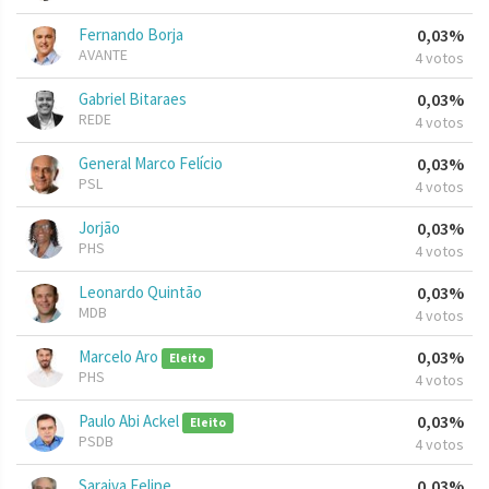
Fernando Borja
0,03%
AVANTE
4 votos
Gabriel Bitaraes
0,03%
REDE
4 votos
General Marco Felício
0,03%
PSL
4 votos
Jorjão
0,03%
PHS
4 votos
Leonardo Quintão
0,03%
MDB
4 votos
Marcelo Aro
0,03%
Eleito
PHS
4 votos
Paulo Abi Ackel
0,03%
Eleito
PSDB
4 votos
Saraiva Felipe
0,03%