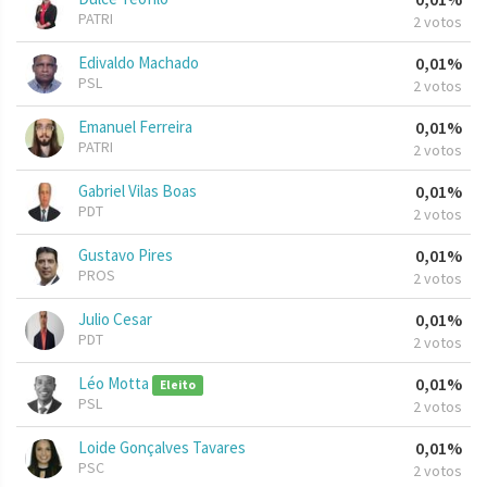
PATRI
2 votos
Edivaldo Machado
0,01%
PSL
2 votos
Emanuel Ferreira
0,01%
PATRI
2 votos
Gabriel Vilas Boas
0,01%
PDT
2 votos
Gustavo Pires
0,01%
PROS
2 votos
Julio Cesar
0,01%
PDT
2 votos
Léo Motta
0,01%
Eleito
PSL
2 votos
Loide Gonçalves Tavares
0,01%
PSC
2 votos