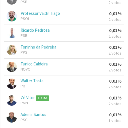
PSB
2 votos
Professor Valdir Tiago
0,01%
PSOL
2 votos
Ricardo Pedrosa
0,01%
PSB
2 votos
Toninho da Pedreira
0,01%
PPS
2 votos
Tunico Caldeira
0,01%
NOVO
2 votos
Walter Tosta
0,01%
PR
2 votos
Zé Vitor
0,01%
Eleito
PMN
2 votos
Ademir Santos
0,01%
PSC
1 votos