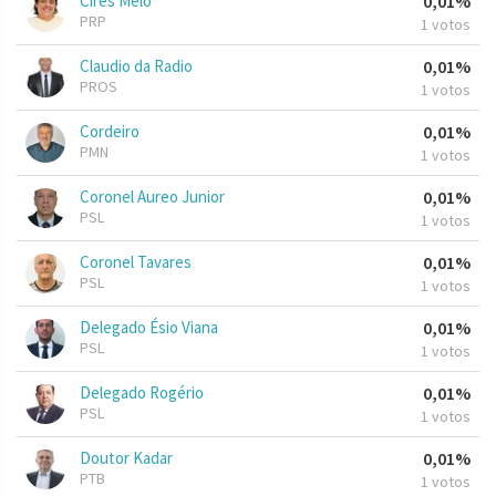
Cires Melo
0,01%
PRP
1 votos
Claudio da Radio
0,01%
PROS
1 votos
Cordeiro
0,01%
PMN
1 votos
Coronel Aureo Junior
0,01%
PSL
1 votos
Coronel Tavares
0,01%
PSL
1 votos
Delegado Ésio Viana
0,01%
PSL
1 votos
Delegado Rogério
0,01%
PSL
1 votos
Doutor Kadar
0,01%
PTB
1 votos