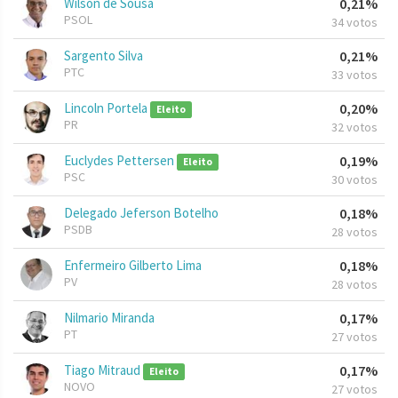
Wilson de Sousa
0,21%
PSOL
34 votos
Sargento Silva
0,21%
PTC
33 votos
Lincoln Portela
0,20%
Eleito
PR
32 votos
Euclydes Pettersen
0,19%
Eleito
PSC
30 votos
Delegado Jeferson Botelho
0,18%
PSDB
28 votos
Enfermeiro Gilberto Lima
0,18%
PV
28 votos
Nilmario Miranda
0,17%
PT
27 votos
Tiago Mitraud
0,17%
Eleito
NOVO
27 votos