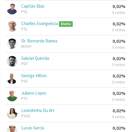
Capitão Elias
0,02%
PSL
3 votos
Charlles Evangelista
0,02%
Eleito
PSL
3 votos
Dr. Bernardo Ramos
0,02%
NOVO
3 votos
Gabriel Quintão
0,02%
PDT
3 votos
George Hilton
0,02%
PSC
3 votos
Juliano Lopes
0,02%
PTC
3 votos
Leandrinha Du Art
0,02%
PSOL
3 votos
Lucas Garcia
0,02%