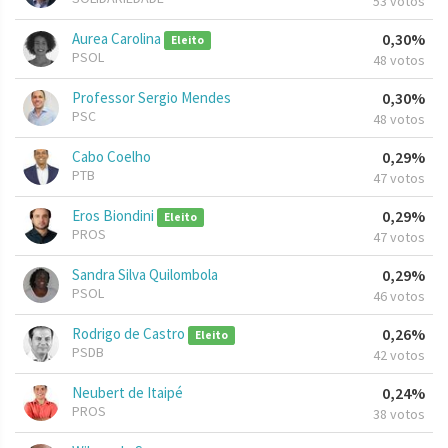
53 votos
Aurea Carolina
0,30%
Eleito
PSOL
48 votos
Professor Sergio Mendes
0,30%
PSC
48 votos
Cabo Coelho
0,29%
PTB
47 votos
Eros Biondini
0,29%
Eleito
PROS
47 votos
Sandra Silva Quilombola
0,29%
PSOL
46 votos
Rodrigo de Castro
0,26%
Eleito
PSDB
42 votos
Neubert de Itaipé
0,24%
PROS
38 votos