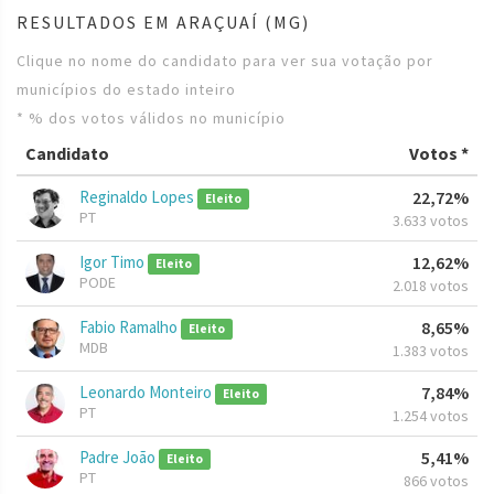
RESULTADOS EM ARAÇUAÍ (MG)
Clique no nome do candidato para ver sua votação por
municípios do estado inteiro
* % dos votos válidos no município
Candidato
Votos *
Reginaldo Lopes
22,72%
Eleito
PT
3.633 votos
Igor Timo
12,62%
Eleito
PODE
2.018 votos
Fabio Ramalho
8,65%
Eleito
MDB
1.383 votos
Leonardo Monteiro
7,84%
Eleito
PT
1.254 votos
Padre João
5,41%
Eleito
PT
866 votos