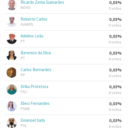
Ricardo Zema Guimarães
0,03%
NOVO
5 votos
Roberto Carlos
0,03%
AVANTE
5 votos
Adelmo Leão
0,03%
PT
4 votos
Berenice da Silva
0,03%
PT
4 votos
Carlos Bernardes
0,03%
PP
4 votos
Drika Protetora
0,03%
PSC
4 votos
Elieci Fernandes
0,03%
PSDB
4 votos
Emanoel Sady
0,03%
PSL
4 votos