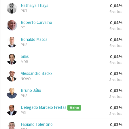
Nathalya Thays
0,04%
PDT
6 votos
Roberto Carvalho
0,04%
PT
6 votos
Ronaldo Matos
0,04%
PHS
6 votos
Silas
0,04%
MDB
6 votos
Alessandro Backx
0,03%
NOVO
5 votos
Bruno Júlio
0,03%
PHS
5 votos
Delegado Marcelo Freitas
0,03%
Eleito
PSL
5 votos
Fabiano Tolentino
0,03%