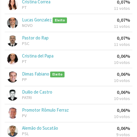
Cristina Correa
0,07%
PT
11 votos
Lucas Gonzalez
0,07%
Eleito
NOVO
11 votos
Pastor do Rap
0,07%
PSC
11 votos
Cristina del Papa
0,06%
PT
10 votos
Dimas Fabiano
0,06%
Eleito
PP
10 votos
Duilio de Castro
0,06%
PATRI
10 votos
Promotor Rômulo Ferraz
0,06%
PV
10 votos
Alemão do Sucatão
0,06%
PSL
9 votos