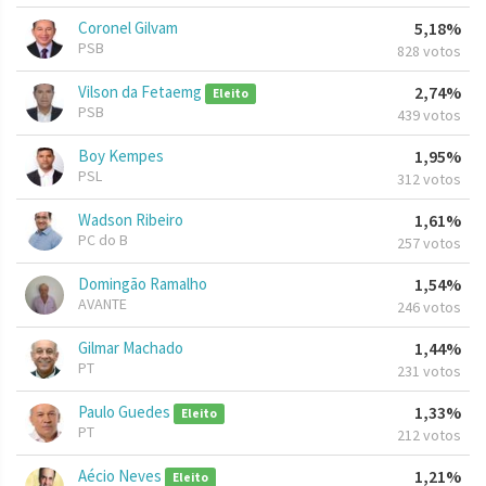
Coronel Gilvam
5,18%
PSB
828 votos
Vilson da Fetaemg
2,74%
Eleito
PSB
439 votos
Boy Kempes
1,95%
PSL
312 votos
Wadson Ribeiro
1,61%
PC do B
257 votos
Domingão Ramalho
1,54%
AVANTE
246 votos
Gilmar Machado
1,44%
PT
231 votos
Paulo Guedes
1,33%
Eleito
PT
212 votos
Aécio Neves
1,21%
Eleito