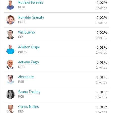
Rodinei Ferreira
0,02%
REDE
3 votos
Ronaldo Granata
0,02%
PODE
3 votos
Will Bueno
0,02%
PPS
3 votos
Adalton Bispo
0,01%
PROS
2 votos
Adriano Zago
0,01%
MDB
2 votos
Alexandre
0,01%
PSB
2 votos
Bruna Thariny
0,01%
PCB
2 votos
Carlos Melles
0,01%
DEM
2 votos