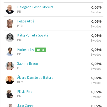
Delegado Edson Moreira
0,06%
PR
9 votos
Felipe Attiê
0,06%
PTB
9 votos
Kátia Porreta Goyatá
0,06%
PDT
9 votos
Pinheirinho
0,06%
Eleito
PP
9 votos
Sabrina Braun
0,06%
PT
9 votos
Álvaro Damião da Itatiaia
0,05%
DEM
8 votos
Flávia Rita
0,05%
PMB
8 votos
Julio Cunha
0,05%