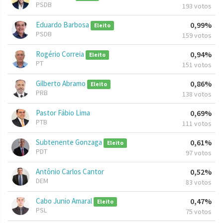
PSDB
193 votos
Eduardo Barbosa
0,99%
Eleito
PSDB
159 votos
Rogério Correia
0,94%
Eleito
PT
151 votos
Gilberto Abramo
0,86%
Eleito
PRB
138 votos
Pastor Fábio Lima
0,69%
PTB
111 votos
Subtenente Gonzaga
0,61%
Eleito
PDT
97 votos
Antônio Carlos Cantor
0,52%
DEM
83 votos
Cabo Junio Amaral
0,47%
Eleito
PSL
75 votos