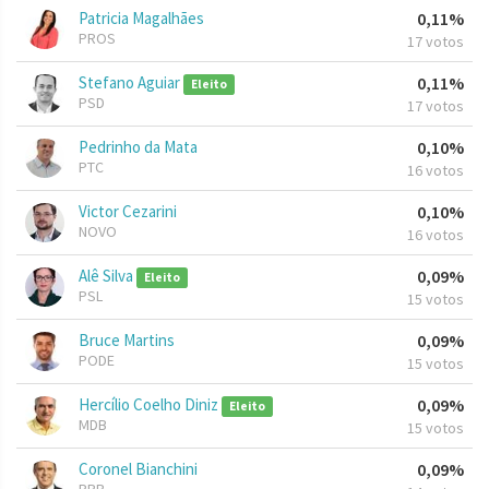
Patricia Magalhães
0,11%
PROS
17 votos
Stefano Aguiar
0,11%
Eleito
PSD
17 votos
Pedrinho da Mata
0,10%
PTC
16 votos
Victor Cezarini
0,10%
NOVO
16 votos
Alê Silva
0,09%
Eleito
PSL
15 votos
Bruce Martins
0,09%
PODE
15 votos
Hercílio Coelho Diniz
0,09%
Eleito
MDB
15 votos
Coronel Bianchini
0,09%