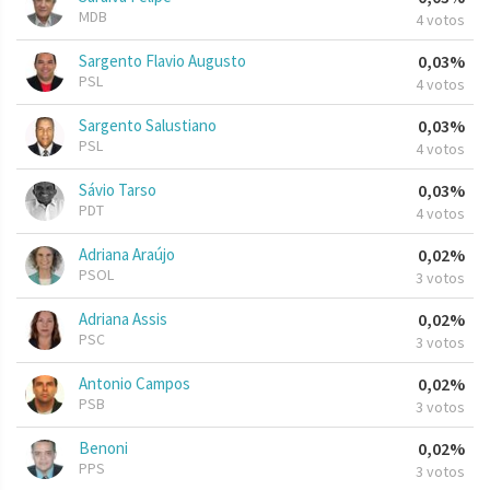
MDB
4 votos
Sargento Flavio Augusto
0,03%
PSL
4 votos
Sargento Salustiano
0,03%
PSL
4 votos
Sávio Tarso
0,03%
PDT
4 votos
Adriana Araújo
0,02%
PSOL
3 votos
Adriana Assis
0,02%
PSC
3 votos
Antonio Campos
0,02%
PSB
3 votos
Benoni
0,02%
PPS
3 votos