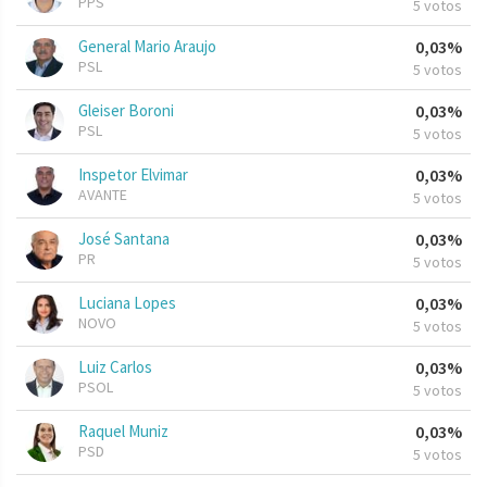
PPS
5 votos
General Mario Araujo
0,03%
PSL
5 votos
Gleiser Boroni
0,03%
PSL
5 votos
Inspetor Elvimar
0,03%
AVANTE
5 votos
José Santana
0,03%
PR
5 votos
Luciana Lopes
0,03%
NOVO
5 votos
Luiz Carlos
0,03%
PSOL
5 votos
Raquel Muniz
0,03%
PSD
5 votos