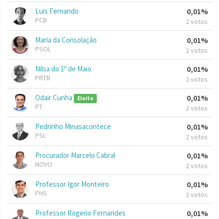
Luis Fernando
0,01%
PCB
2 votos
Maria da Consolação
0,01%
PSOL
2 votos
Nilsa do 1º de Maio
0,01%
PRTB
2 votos
Odair Cunha
0,01%
Eleito
PT
2 votos
Pedrinho Minasacontece
0,01%
PSL
2 votos
Procurador Marcelo Cabral
0,01%
NOVO
2 votos
Professor Igor Monteiro
0,01%
PHS
2 votos
Professor Rogerio Fernandes
0,01%