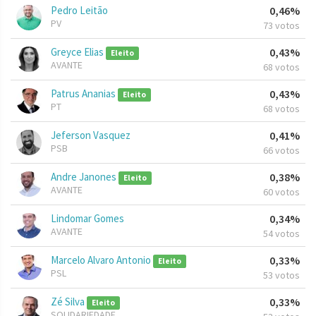
Pedro Leitão
0,46%
PV
73 votos
Greyce Elias
0,43%
Eleito
AVANTE
68 votos
Patrus Ananias
0,43%
Eleito
PT
68 votos
Jeferson Vasquez
0,41%
PSB
66 votos
Andre Janones
0,38%
Eleito
AVANTE
60 votos
Lindomar Gomes
0,34%
AVANTE
54 votos
Marcelo Alvaro Antonio
0,33%
Eleito
PSL
53 votos
Zé Silva
0,33%
Eleito
SOLIDARIEDADE