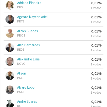
Adriana Pinheiro
0,01%
PHS
1 votos
Agente Maycon Ariel
0,01%
PRTB
1 votos
Ailton Guedes
0,01%
PROS
1 votos
Alan Bernardes
0,01%
REDE
1 votos
Alexandre Lima
0,01%
NOVO
1 votos
Alison
0,01%
PSL
1 votos
Alvaro Lobo
0,01%
PSOL
1 votos
André Soares
0,01%
DC
1 votos