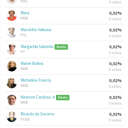
PHS
3 votos
Mara
0,02%
MDB
3 votos
Marcinho Hakuna
0,02%
PSL
3 votos
Margarida Salomão
0,02%
Eleito
PT
3 votos
Mariel Bolina
0,02%
MDB
3 votos
Micheline Francis
0,02%
MDB
3 votos
Newton Cardoso Jr
0,02%
Eleito
MDB
3 votos
Ricardo do Socorro
0,02%
PODE
3 votos