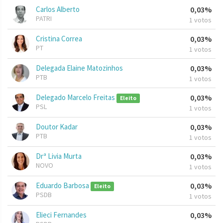
Carlos Alberto
0,03%
PATRI
1 votos
Cristina Correa
0,03%
PT
1 votos
Delegada Elaine Matozinhos
0,03%
PTB
1 votos
Delegado Marcelo Freitas
0,03%
Eleito
PSL
1 votos
Doutor Kadar
0,03%
PTB
1 votos
Drª Livia Murta
0,03%
NOVO
1 votos
Eduardo Barbosa
0,03%
Eleito
PSDB
1 votos
Elieci Fernandes
0,03%