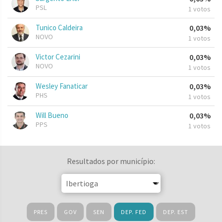
PSL
1 votos
Tunico Caldeira
0,03%
NOVO
1 votos
Victor Cezarini
0,03%
NOVO
1 votos
Wesley Fanaticar
0,03%
PHS
1 votos
Will Bueno
0,03%
PPS
1 votos
Resultados por município:
PRES
GOV
SEN
DEP. FED
DEP. EST