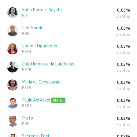
Kátia Porreta Goyatá
0,03%
PDT
1 votos
Leo Moreira
0,03%
PHS
1 votos
Lorene Figueiredo
0,03%
PSOL
1 votos
Luiz Henrique da Luiz Vidas
0,03%
PRTB
1 votos
Maria da Consolação
0,03%
PSOL
1 votos
Paulo Abi Ackel
0,03%
Eleito
PSDB
1 votos
Preto
0,03%
PHS
1 votos
Sargento Erlei
0,03%