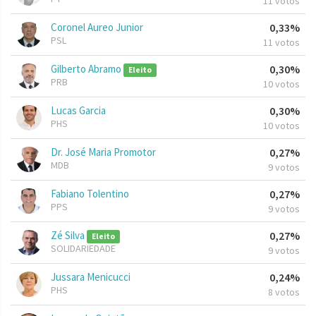
11 votos
Coronel Aureo Junior
0,33%
PSL
11 votos
Gilberto Abramo
0,30%
Eleito
PRB
10 votos
Lucas Garcia
0,30%
PHS
10 votos
Dr. José Maria Promotor
0,27%
MDB
9 votos
Fabiano Tolentino
0,27%
PPS
9 votos
Zé Silva
0,27%
Eleito
SOLIDARIEDADE
9 votos
Jussara Menicucci
0,24%
PHS
8 votos