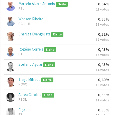
Marcelo Alvaro Antonio
0,64%
Eleito
PSL
21 votos
Wadson Ribeiro
0,55%
PC do B
18 votos
Charlles Evangelista
0,52%
Eleito
PSL
17 votos
Rogério Correia
0,43%
Eleito
PT
14 votos
Stefano Aguiar
0,43%
Eleito
PSD
14 votos
Tiago Mitraud
0,40%
Eleito
NOVO
13 votos
Aurea Carolina
0,33%
Eleito
PSOL
11 votos
Ciça
0,33%
PT