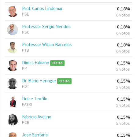
Prof. Carlos Lindomar
0,18%
PSL
6 votos
Professor Sergio Mendes
0,18%
PSC
6 votos
Professor Willian Barcelos
0,18%
PTB
6 votos
Dimas Fabiano
0,15%
Eleito
PP
5 votos
Dr. Mário Heringer
0,15%
Eleito
PDT
5 votos
Dulce Teofilo
0,15%
PATRI
5 votos
Fabricio Avelino
0,15%
PCB
5 votos
José Santana
0,15%