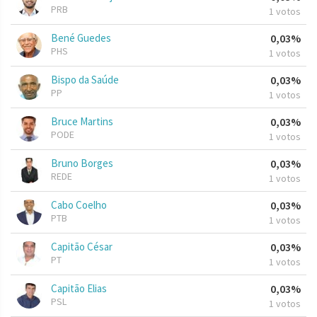
PRB
1 votos
Bené Guedes
0,03%
PHS
1 votos
Bispo da Saúde
0,03%
PP
1 votos
Bruce Martins
0,03%
PODE
1 votos
Bruno Borges
0,03%
REDE
1 votos
Cabo Coelho
0,03%
PTB
1 votos
Capitão César
0,03%
PT
1 votos
Capitão Elias
0,03%
PSL
1 votos