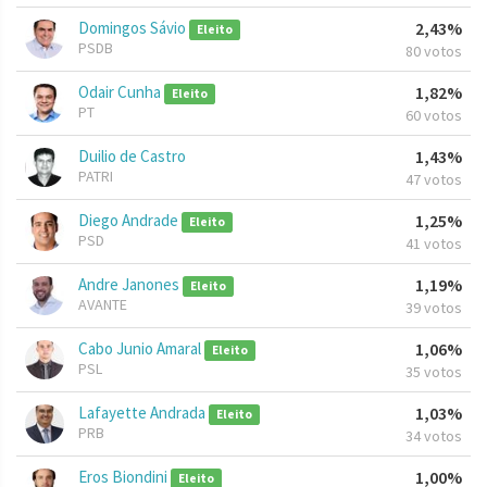
Domingos Sávio
2,43%
Eleito
PSDB
80 votos
Odair Cunha
1,82%
Eleito
PT
60 votos
Duilio de Castro
1,43%
PATRI
47 votos
Diego Andrade
1,25%
Eleito
PSD
41 votos
Andre Janones
1,19%
Eleito
AVANTE
39 votos
Cabo Junio Amaral
1,06%
Eleito
PSL
35 votos
Lafayette Andrada
1,03%
Eleito
PRB
34 votos
Eros Biondini
1,00%
Eleito