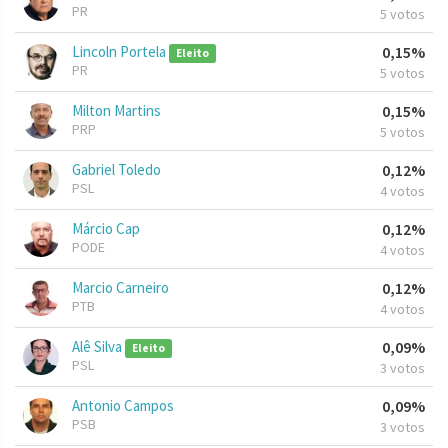
PR
5 votos
Lincoln Portela
0,15%
Eleito
PR
5 votos
Milton Martins
0,15%
PRP
5 votos
Gabriel Toledo
0,12%
PSL
4 votos
Márcio Cap
0,12%
PODE
4 votos
Marcio Carneiro
0,12%
PTB
4 votos
Alê Silva
0,09%
Eleito
PSL
3 votos
Antonio Campos
0,09%
PSB
3 votos