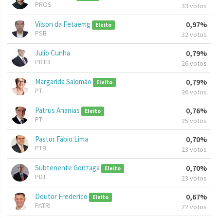
PROS
33 votos
Vilson da Fetaemg
0,97%
Eleito
PSB
32 votos
Julio Cunha
0,79%
PRTB
26 votos
Margarida Salomão
0,79%
Eleito
PT
26 votos
Patrus Ananias
0,76%
Eleito
PT
25 votos
Pastor Fábio Lima
0,70%
PTB
23 votos
Subtenente Gonzaga
0,70%
Eleito
PDT
23 votos
Doutor Frederico
0,67%
Eleito
PATRI
22 votos