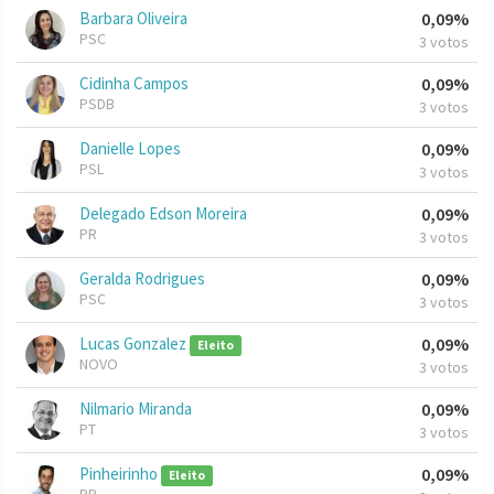
Barbara Oliveira
0,09%
PSC
3 votos
Cidinha Campos
0,09%
PSDB
3 votos
Danielle Lopes
0,09%
PSL
3 votos
Delegado Edson Moreira
0,09%
PR
3 votos
Geralda Rodrigues
0,09%
PSC
3 votos
Lucas Gonzalez
0,09%
Eleito
NOVO
3 votos
Nilmario Miranda
0,09%
PT
3 votos
Pinheirinho
0,09%
Eleito