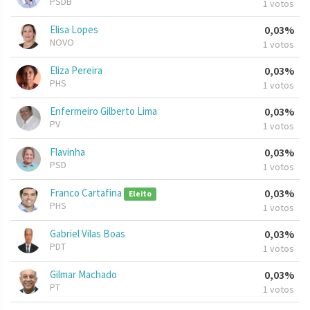
PSDB
1 votos
Elisa Lopes
0,03%
NOVO
1 votos
Eliza Pereira
0,03%
PHS
1 votos
Enfermeiro Gilberto Lima
0,03%
PV
1 votos
Flavinha
0,03%
PSD
1 votos
Franco Cartafina
0,03%
Eleito
PHS
1 votos
Gabriel Vilas Boas
0,03%
PDT
1 votos
Gilmar Machado
0,03%
PT
1 votos