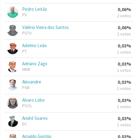
Pedro Leitão
0,06%
PV
2 votos
Valério Vieira dos Santos
0,06%
PSTU
2 votos
Adelmo Leão
0,03%
PT
1 votos
Adriano Zago
0,03%
MDB
1 votos
Alexandre
0,03%
PSB
1 votos
Alvaro Lobo
0,03%
PSOL
1 votos
André Soares
0,03%
DC
1 votos
Arnaldo Gontijo
0,03%