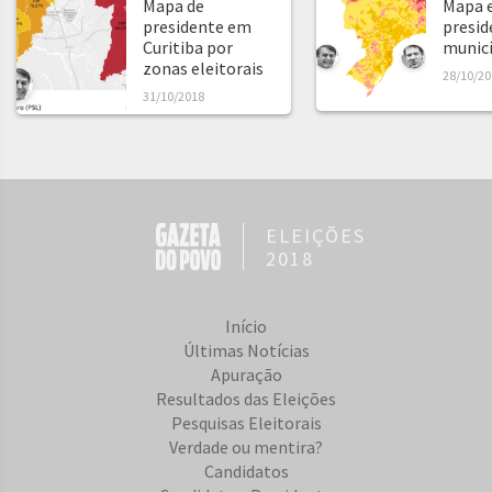
Mapa de
Mapa e
presidente em
presid
Curitiba por
municíp
zonas eleitorais
28/10/20
31/10/2018
ELEIÇÕES
2018
Início
Últimas Notícias
Apuração
Resultados das Eleições
Pesquisas Eleitorais
Verdade ou mentira?
Candidatos