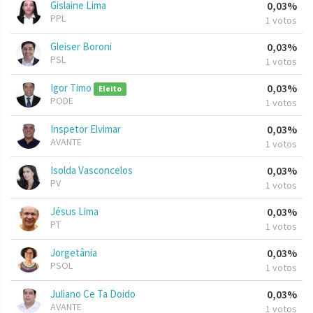
Gislaine Lima
0,03%
PPL
1 votos
Gleiser Boroni
0,03%
PSL
1 votos
Igor Timo
0,03%
Eleito
PODE
1 votos
Inspetor Elvimar
0,03%
AVANTE
1 votos
Isolda Vasconcelos
0,03%
PV
1 votos
Jésus Lima
0,03%
PT
1 votos
Jorgetânia
0,03%
PSOL
1 votos
Juliano Ce Ta Doido
0,03%
AVANTE
1 votos