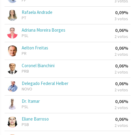
PP
3 votos
Rafaela Andrade
0,09%
PT
3 votos
Adriana Moreira Borges
0,06%
PSL
2 votos
Aelton Freitas
0,06%
PR
2 votos
Coronel Bianchini
0,06%
PRB
2 votos
Delegado Federal Helber
0,06%
NOVO
2 votos
Dr. Itamar
0,06%
PSL
2 votos
Eliane Barroso
0,06%
PSB
2 votos