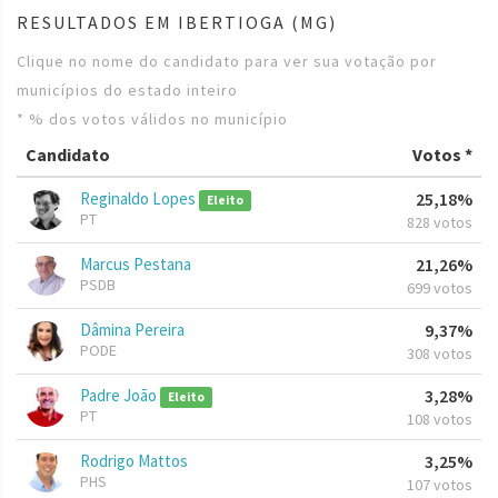
RESULTADOS EM IBERTIOGA (MG)
Clique no nome do candidato para ver sua votação por
municípios do estado inteiro
* % dos votos válidos no município
Candidato
Votos *
Reginaldo Lopes
25,18%
Eleito
PT
828 votos
Marcus Pestana
21,26%
PSDB
699 votos
Dâmina Pereira
9,37%
PODE
308 votos
Padre João
3,28%
Eleito
PT
108 votos
Rodrigo Mattos
3,25%
PHS
107 votos