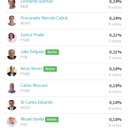
Leonardo Quintão
0,24%
MDB
8 votos
Procurador Marcelo Cabral
0,24%
NOVO
8 votos
Eunice Prado
0,21%
PSDB
7 votos
Julio Delgado
0,21%
Eleito
PSB
7 votos
Aécio Neves
0,18%
Eleito
PSDB
6 votos
Carlos Mosconi
0,18%
PSDB
6 votos
Dr Carlos Eduardo
0,18%
NOVO
6 votos
Misael Varella
0,18%
Eleito
PSD
6 votos