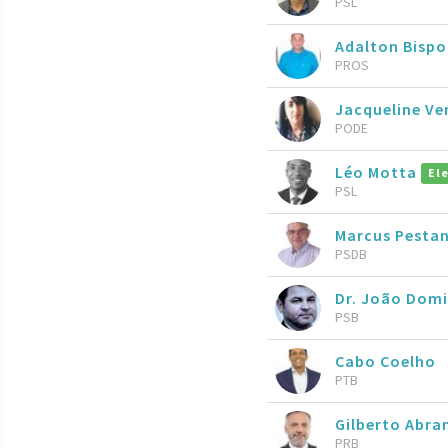
PSL
Adalton Bispo
PROS
Jacqueline Ve
PODE
Léo Motta
El
PSL
Marcus Pesta
PSDB
Dr. João Dom
PSB
Cabo Coelho
PTB
Gilberto Abr
PRB