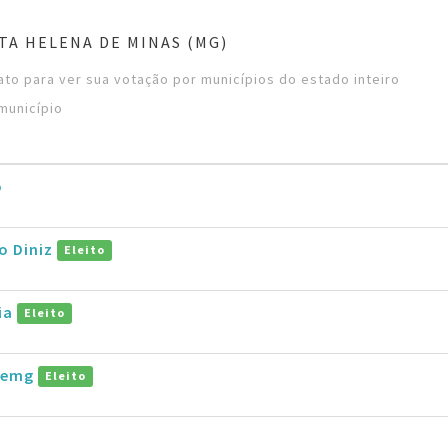
TA HELENA DE MINAS (MG)
to para ver sua votação por municípios do estado inteiro
município
o
ho Diniz
Eleito
ia
Eleito
taemg
Eleito