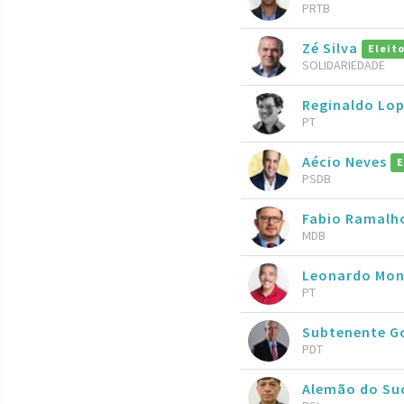
PRTB
Zé Silva
Eleit
SOLIDARIEDADE
Reginaldo Lo
PT
Aécio Neves
E
PSDB
Fabio Ramal
MDB
Leonardo Mon
PT
Subtenente 
PDT
Alemão do Su