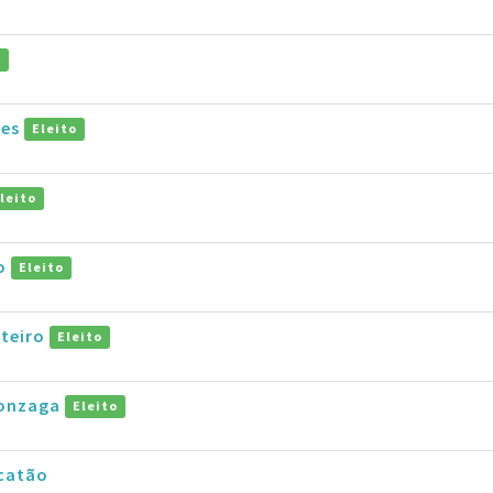
o
pes
Eleito
leito
ho
Eleito
teiro
Eleito
Gonzaga
Eleito
catão