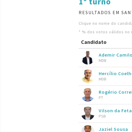
1º turno
RESULTADOS EM SAN
Clique no nome do candida
* % dos votos válidos no 
Candidato
Ademir Camil
MDB
Hercílio Coel
MDB
Rogério Corre
PT
Vilson da Fe
PSB
Jaziel Sousa