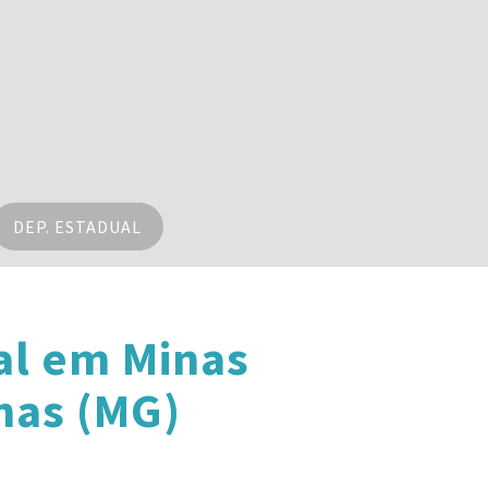
DEP. ESTADUAL
al em Minas
nas (MG)