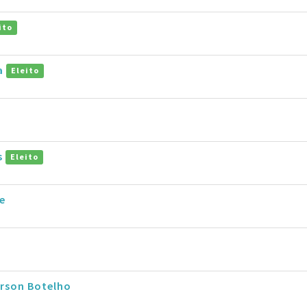
ito
na
Eleito
s
Eleito
e
rson Botelho