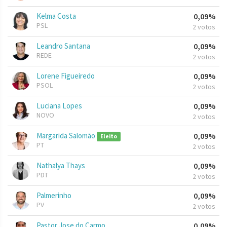
Kelma Costa
0,09%
PSL
2 votos
Leandro Santana
0,09%
REDE
2 votos
Lorene Figueiredo
0,09%
PSOL
2 votos
Luciana Lopes
0,09%
NOVO
2 votos
Margarida Salomão
0,09%
Eleito
PT
2 votos
Nathalya Thays
0,09%
PDT
2 votos
Palmerinho
0,09%
PV
2 votos
Pastor Jose do Carmo
0,09%