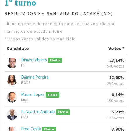
1º turno
RESULTADOS EM SANTANA DO JACARÉ (MG)
Clique no nome do candidato para ver sua votação por
municípios do estado inteiro
* % dos votos válidos no município
Candidato
Votos *
Dimas Fabiano
23,14%
Eleito
PP
540 votos
Dâmina Pereira
12,60%
PODE
294 votos
Mauro Lopes
8,14%
Eleito
MDB
190 votos
Lafayette Andrada
5,23%
Eleito
PRB
122 votos
Fred Costa
3,90%
Eleito