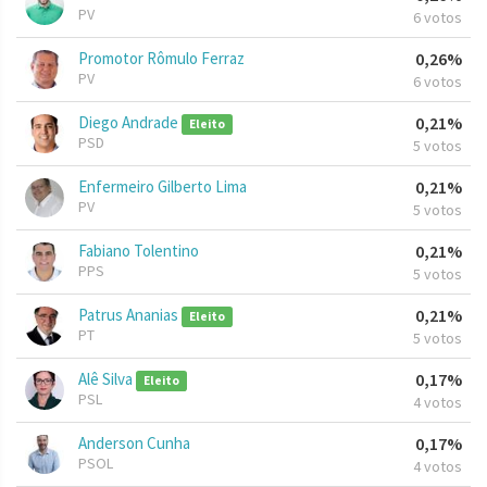
PV
6 votos
Promotor Rômulo Ferraz
0,26%
PV
6 votos
Diego Andrade
0,21%
Eleito
PSD
5 votos
Enfermeiro Gilberto Lima
0,21%
PV
5 votos
Fabiano Tolentino
0,21%
PPS
5 votos
Patrus Ananias
0,21%
Eleito
PT
5 votos
Alê Silva
0,17%
Eleito
PSL
4 votos
Anderson Cunha
0,17%
PSOL
4 votos