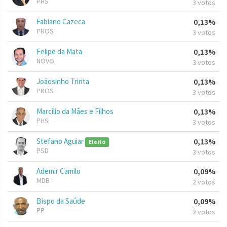
PHS
3 votos
Fabiano Cazeca
0,13%
PROS
3 votos
Felipe da Mata
0,13%
NOVO
3 votos
Joãosinho Trinta
0,13%
PROS
3 votos
Marcílio da Mães e Filhos
0,13%
PHS
3 votos
Stefano Aguiar
0,13%
Eleito
PSD
3 votos
Ademir Camilo
0,09%
MDB
2 votos
Bispo da Saúde
0,09%
PP
2 votos