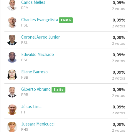
Carlos Melles
0,09%
DEM
2 votos
Charlles Evangelista
0,09%
Eleito
PSL
2 votos
Coronel Aureo Junior
0,09%
PSL
2 votos
Edivaldo Machado
0,09%
PSL
2 votos
Eliane Barroso
0,09%
PSB
2 votos
Gilberto Abramo
0,09%
Eleito
PRB
2 votos
Jésus Lima
0,09%
PT
2 votos
Jussara Menicucci
0,09%
PHS
2 votos