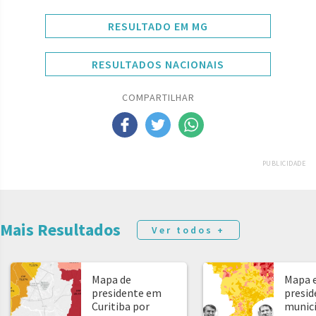
RESULTADO EM MG
RESULTADOS NACIONAIS
COMPARTILHAR
PUBLICIDADE
Mais Resultados
Ver todos +
Mapa de
Mapa e
presidente em
presid
Curitiba por
municíp