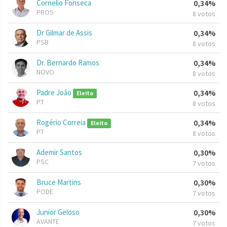
Cornelio Fonseca
0,34%
PROS
8 votos
Dr Gilmar de Assis
0,34%
PSB
8 votos
Dr. Bernardo Ramos
0,34%
NOVO
8 votos
Padre João
0,34%
Eleito
PT
8 votos
Rogério Correia
0,34%
Eleito
PT
8 votos
Ademir Santos
0,30%
PSC
7 votos
Bruce Martins
0,30%
PODE
7 votos
Junior Geloso
0,30%
AVANTE
7 votos