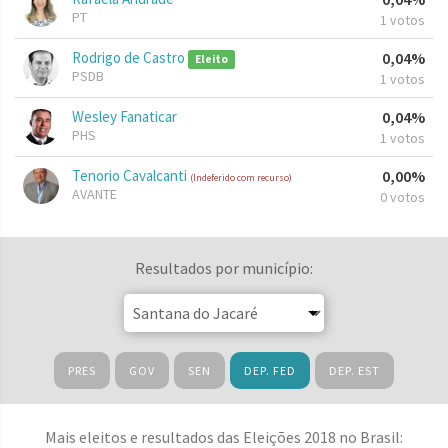
PT
1 votos
Rodrigo de Castro
0,04%
Eleito
PSDB
1 votos
Wesley Fanaticar
0,04%
PHS
1 votos
Tenorio Cavalcanti
0,00%
(Indeferido com recurso)
AVANTE
0 votos
Resultados por município:
PRES
GOV
SEN
DEP. FED
DEP. EST
Mais eleitos e resultados das Eleições 2018 no Brasil: