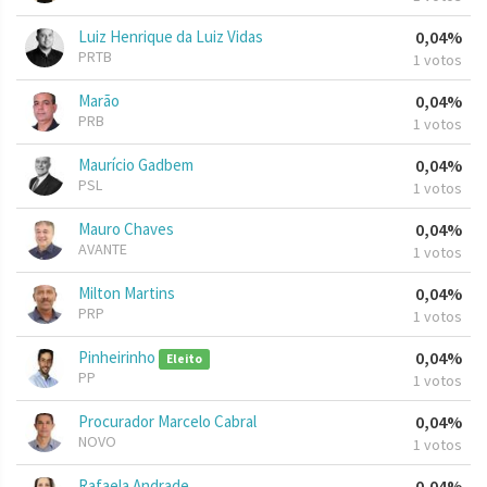
Luiz Henrique da Luiz Vidas
0,04%
PRTB
1 votos
Marão
0,04%
PRB
1 votos
Maurício Gadbem
0,04%
PSL
1 votos
Mauro Chaves
0,04%
AVANTE
1 votos
Milton Martins
0,04%
PRP
1 votos
Pinheirinho
0,04%
Eleito
PP
1 votos
Procurador Marcelo Cabral
0,04%
NOVO
1 votos
Rafaela Andrade
0,04%