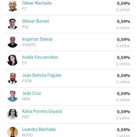
Gilmar Machado
0,04%
PT
1 votos
Gleiser Boroni
0,04%
PSL
1 votos
Inspetor Elvimar
0,04%
AVANTE
1 votos
Isolda Vasconcelos
0,04%
PV
1 votos
João Batista Foguim
0,04%
PSDB
1 votos
João Cruz
0,04%
MDB
1 votos
Kátia Porreta Goyatá
0,04%
PDT
1 votos
Leandra Machado
0,04%
NOVO
1 votos