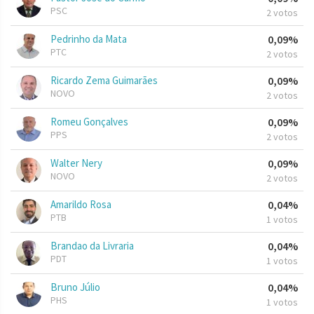
PSC
2 votos
Pedrinho da Mata
0,09%
PTC
2 votos
Ricardo Zema Guimarães
0,09%
NOVO
2 votos
Romeu Gonçalves
0,09%
PPS
2 votos
Walter Nery
0,09%
NOVO
2 votos
Amarildo Rosa
0,04%
PTB
1 votos
Brandao da Livraria
0,04%
PDT
1 votos
Bruno Júlio
0,04%
PHS
1 votos