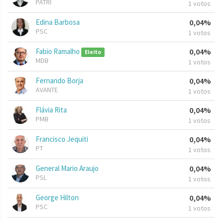
PATRI
1 votos
Edina Barbosa
0,04%
PSC
1 votos
Fabio Ramalho
0,04%
Eleito
MDB
1 votos
Fernando Borja
0,04%
AVANTE
1 votos
Flávia Rita
0,04%
PMB
1 votos
Francisco Jequiti
0,04%
PT
1 votos
General Mario Araujo
0,04%
PSL
1 votos
George Hilton
0,04%
PSC
1 votos