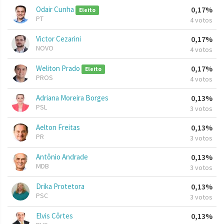
Odair Cunha
0,17%
Eleito
PT
4 votos
Victor Cezarini
0,17%
NOVO
4 votos
Weliton Prado
0,17%
Eleito
PROS
4 votos
Adriana Moreira Borges
0,13%
PSL
3 votos
Aelton Freitas
0,13%
PR
3 votos
Antônio Andrade
0,13%
MDB
3 votos
Drika Protetora
0,13%
PSC
3 votos
Elvis Côrtes
0,13%