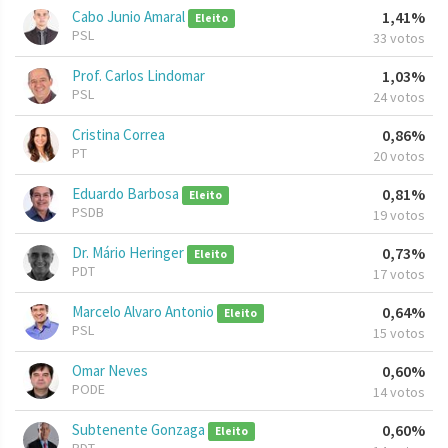
Cabo Junio Amaral
1,41%
Eleito
PSL
33 votos
Prof. Carlos Lindomar
1,03%
PSL
24 votos
Cristina Correa
0,86%
PT
20 votos
Eduardo Barbosa
0,81%
Eleito
PSDB
19 votos
Dr. Mário Heringer
0,73%
Eleito
PDT
17 votos
Marcelo Alvaro Antonio
0,64%
Eleito
PSL
15 votos
Omar Neves
0,60%
PODE
14 votos
Subtenente Gonzaga
0,60%
Eleito