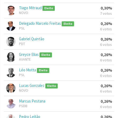
Tiago Mitraud
0,30%
Eleito
NOVO
7 votos
Delegado Marcelo Freitas
0,26%
Eleito
PSL
6 votos
Gabriel Quintão
0,26%
PDT
6 votos
Greyce Elias
0,26%
Eleito
AVANTE
6 votos
Léo Motta
0,26%
Eleito
PSL
6 votos
Lucas Gonzalez
0,26%
Eleito
NOVO
6 votos
Marcus Pestana
0,26%
PSDB
6 votos
Pedro Leitão
0,26%