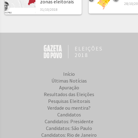
zonas eleitorais
28/10/20
31/10/2018
ELEIÇÕES
2018
Início
Últimas Notícias
Apuração
Resultados das Eleições
Pesquisas Eleitorais
Verdade ou mentira?
Candidatos
Candidatos: Presidente
Candidatos: São Paulo
Candidatos: Rio de Janeiro