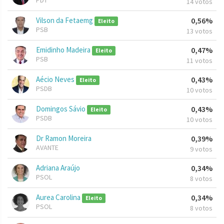
PDT
14 votos
Vilson da Fetaemg
0,56%
Eleito
PSB
13 votos
Emidinho Madeira
0,47%
Eleito
PSB
11 votos
Aécio Neves
0,43%
Eleito
PSDB
10 votos
Domingos Sávio
0,43%
Eleito
PSDB
10 votos
Dr Ramon Moreira
0,39%
AVANTE
9 votos
Adriana Araújo
0,34%
PSOL
8 votos
Aurea Carolina
0,34%
Eleito
PSOL
8 votos