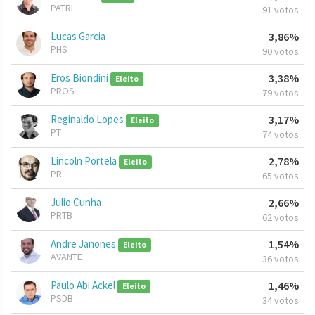
PATRI
91 votos
Lucas Garcia
3,86%
PHS
90 votos
Eros Biondini
3,38%
Eleito
PROS
79 votos
Reginaldo Lopes
3,17%
Eleito
PT
74 votos
Lincoln Portela
2,78%
Eleito
PR
65 votos
Julio Cunha
2,66%
PRTB
62 votos
Andre Janones
1,54%
Eleito
AVANTE
36 votos
Paulo Abi Ackel
1,46%
Eleito
PSDB
34 votos