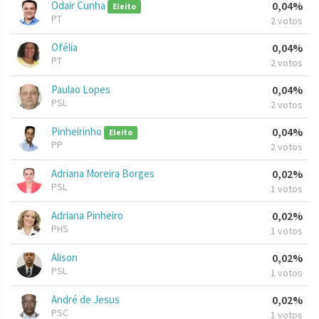
Odair Cunha
0,04%
Eleito
PT
2 votos
Ofélia
0,04%
PT
2 votos
Paulao Lopes
0,04%
PSL
2 votos
Pinheirinho
0,04%
Eleito
PP
2 votos
Adriana Moreira Borges
0,02%
PSL
1 votos
Adriana Pinheiro
0,02%
PHS
1 votos
Alison
0,02%
PSL
1 votos
André de Jesus
0,02%
PSC
1 votos