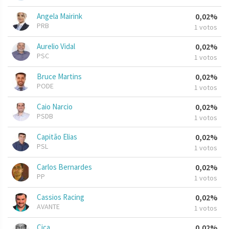
Angela Mairink
0,02%
PRB
1 votos
Aurelio Vidal
0,02%
PSC
1 votos
Bruce Martins
0,02%
PODE
1 votos
Caio Narcio
0,02%
PSDB
1 votos
Capitão Elias
0,02%
PSL
1 votos
Carlos Bernardes
0,02%
PP
1 votos
Cassios Racing
0,02%
AVANTE
1 votos
Ciça
0,02%