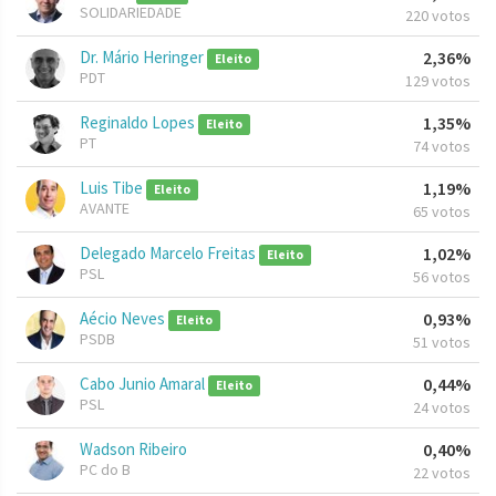
SOLIDARIEDADE
220 votos
Dr. Mário Heringer
2,36%
Eleito
PDT
129 votos
Reginaldo Lopes
1,35%
Eleito
PT
74 votos
Luis Tibe
1,19%
Eleito
AVANTE
65 votos
Delegado Marcelo Freitas
1,02%
Eleito
PSL
56 votos
Aécio Neves
0,93%
Eleito
PSDB
51 votos
Cabo Junio Amaral
0,44%
Eleito
PSL
24 votos
Wadson Ribeiro
0,40%
PC do B
22 votos