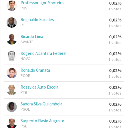
Professor Igor Monteiro
0,02%
PHS
1 votos
Reginaldo Euclides
0,02%
PT
1 votos
Ricardo Lima
0,02%
AVANTE
1 votos
Rogerio Alcantara Federal
0,02%
NOVO
1 votos
Ronaldo Granata
0,02%
PODE
1 votos
Rossy da Auto Escola
0,02%
PTB
1 votos
Sandra Silva Quilombola
0,02%
PSOL
1 votos
Sargento Flavio Augusto
0,02%
PSL
1 votos