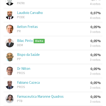
PATRI
4 votos
Laudivio Carvalho
0,07%
PODE
4 votos
Aelton Freitas
0,05%
PR
3 votos
Bilac Pinto
0,05%
Eleito
DEM
3 votos
Bispo da Saúde
0,05%
PP
3 votos
Dr Nilton
0,05%
PROS
3 votos
Fabiano Cazeca
0,05%
PROS
3 votos
Farmaceutica Maronne Quadros
0,05%
PTB
3 votos