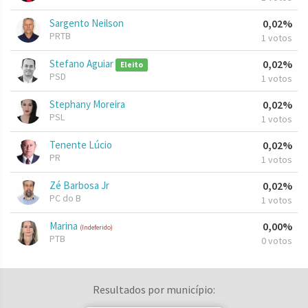
Sargento Neilson
0,02%
PRTB
1 votos
Stefano Aguiar
0,02%
Eleito
PSD
1 votos
Stephany Moreira
0,02%
PSL
1 votos
Tenente Lúcio
0,02%
PR
1 votos
Zé Barbosa Jr
0,02%
PC do B
1 votos
Marina
0,00%
(Indeferido)
PTB
0 votos
Resultados por município: