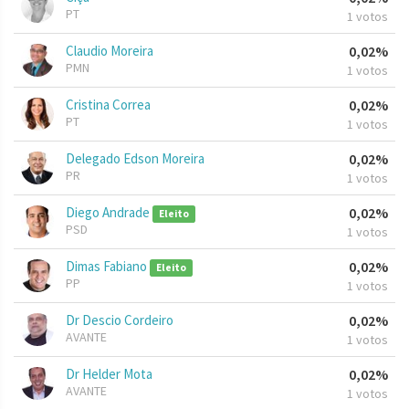
PT
1 votos
Claudio Moreira
0,02%
PMN
1 votos
Cristina Correa
0,02%
PT
1 votos
Delegado Edson Moreira
0,02%
PR
1 votos
Diego Andrade
0,02%
Eleito
PSD
1 votos
Dimas Fabiano
0,02%
Eleito
PP
1 votos
Dr Descio Cordeiro
0,02%
AVANTE
1 votos
Dr Helder Mota
0,02%
AVANTE
1 votos