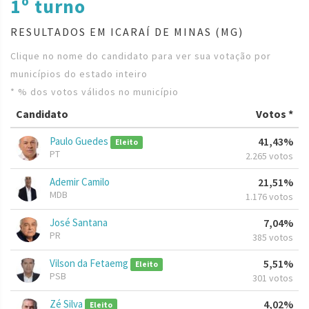
1º turno
RESULTADOS EM ICARAÍ DE MINAS (MG)
Clique no nome do candidato para ver sua votação por
municípios do estado inteiro
* % dos votos válidos no município
Candidato
Votos *
Paulo Guedes
41,43%
Eleito
PT
2.265 votos
Ademir Camilo
21,51%
MDB
1.176 votos
José Santana
7,04%
PR
385 votos
Vilson da Fetaemg
5,51%
Eleito
PSB
301 votos
Zé Silva
4,02%
Eleito