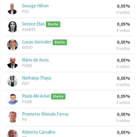
George Hilton
0,05%
PSC
3 votos
Greyce Elias
0,05%
Eleito
AVANTE
3 votos
Lucas Gonzalez
0,05%
Eleito
NOVO
3 votos
Mário de Assis
0,05%
PSDB
3 votos
Nathalya Thays
0,05%
PDT
3 votos
Paulo Abi Ackel
0,05%
Eleito
PSDB
3 votos
Promotor Rômulo Ferraz
0,05%
PV
3 votos
Roberto Carvalho
0,05%