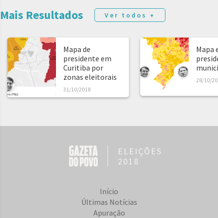
Mais Resultados
Ver todos +
Mapa de
Mapa e
presidente em
presid
Curitiba por
municíp
zonas eleitorais
28/10/20
31/10/2018
ELEIÇÕES
2018
Início
Últimas Notícias
Apuração