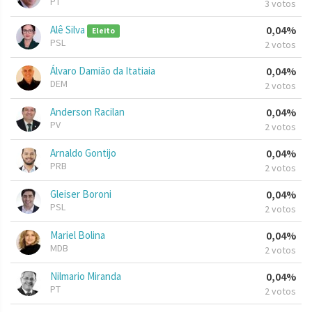
PT
3 votos
Alê Silva
0,04%
Eleito
PSL
2 votos
Álvaro Damião da Itatiaia
0,04%
DEM
2 votos
Anderson Racilan
0,04%
PV
2 votos
Arnaldo Gontijo
0,04%
PRB
2 votos
Gleiser Boroni
0,04%
PSL
2 votos
Mariel Bolina
0,04%
MDB
2 votos
Nilmario Miranda
0,04%
PT
2 votos