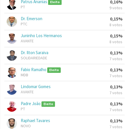
Patrus Ananias
0,16%
Eleito
PT
9 votos
Dr. Emerson
0,15%
PTC
8 votos
Juninho Los Hermanos
0,15%
AVANTE
8 votos
Dr. Ilton Saraiva
0,13%
SOLIDARIEDADE
7 votos
Fabio Ramalho
0,13%
Eleito
MDB
7 votos
Lindomar Gomes
0,13%
AVANTE
7 votos
Padre João
0,13%
Eleito
PT
7 votos
Raphael Tavares
0,13%
NOVO
7 votos