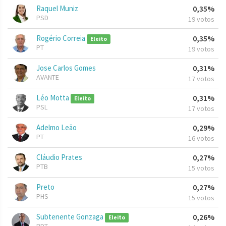
Raquel Muniz
0,35%
PSD
19 votos
Rogério Correia
0,35%
Eleito
PT
19 votos
Jose Carlos Gomes
0,31%
AVANTE
17 votos
Léo Motta
0,31%
Eleito
PSL
17 votos
Adelmo Leão
0,29%
PT
16 votos
Cláudio Prates
0,27%
PTB
15 votos
Preto
0,27%
PHS
15 votos
Subtenente Gonzaga
0,26%
Eleito