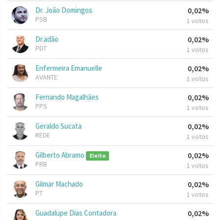
Dr. João Domingos
0,02%
PSB
1 votos
Dr.adão
0,02%
PDT
1 votos
Enfermeira Emanuelle
0,02%
AVANTE
1 votos
Fernando Magalhães
0,02%
PPS
1 votos
Geraldo Sucata
0,02%
REDE
1 votos
Gilberto Abramo
0,02%
Eleito
PRB
1 votos
Gilmar Machado
0,02%
PT
1 votos
Guadalupe Dias Contadora
0,02%