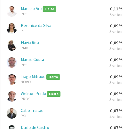
Marcelo Aro
0,11%
Eleito
PHS
6 votos
Berenice da Silva
0,09%
PT
5 votos
Flávia Rita
0,09%
PMB
5 votos
Marcio Costa
0,09%
PPS
5 votos
Tiago Mitraud
0,09%
Eleito
NOVO
5 votos
Weliton Prado
0,09%
Eleito
PROS
5 votos
Cabo Tristao
0,07%
PSL
4 votos
Duilio de Castro
0,07%