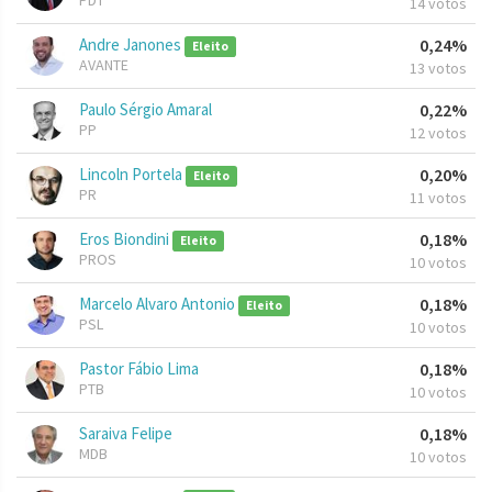
PDT
14 votos
Andre Janones
0,24%
Eleito
AVANTE
13 votos
Paulo Sérgio Amaral
0,22%
PP
12 votos
Lincoln Portela
0,20%
Eleito
PR
11 votos
Eros Biondini
0,18%
Eleito
PROS
10 votos
Marcelo Alvaro Antonio
0,18%
Eleito
PSL
10 votos
Pastor Fábio Lima
0,18%
PTB
10 votos
Saraiva Felipe
0,18%
MDB
10 votos