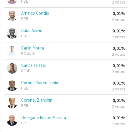
PSL
2 votos
Arnaldo Gontijo
0,01%
PRB
2 votos
Cabo Anízio
0,01%
PDT
2 votos
Carlin Moura
0,01%
PC do B
2 votos
Carlos Faissal
0,01%
REDE
2 votos
Coronel Aureo Junior
0,01%
PSL
2 votos
Coronel Bianchini
0,01%
PRB
2 votos
Delegado Edson Moreira
0,01%
PR
2 votos