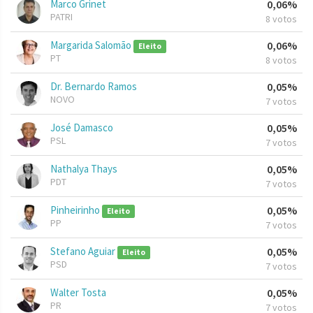
Marco Grinet
0,06%
PATRI
8 votos
Margarida Salomão
0,06%
Eleito
PT
8 votos
Dr. Bernardo Ramos
0,05%
NOVO
7 votos
José Damasco
0,05%
PSL
7 votos
Nathalya Thays
0,05%
PDT
7 votos
Pinheirinho
0,05%
Eleito
PP
7 votos
Stefano Aguiar
0,05%
Eleito
PSD
7 votos
Walter Tosta
0,05%
PR
7 votos