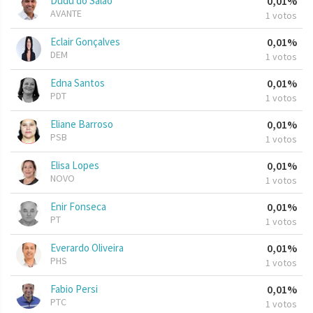
Dudu do Salão
0,01%
AVANTE
1 votos
Eclair Gonçalves
0,01%
DEM
1 votos
Edna Santos
0,01%
PDT
1 votos
Eliane Barroso
0,01%
PSB
1 votos
Elisa Lopes
0,01%
NOVO
1 votos
Enir Fonseca
0,01%
PT
1 votos
Everardo Oliveira
0,01%
PHS
1 votos
Fabio Persi
0,01%
PTC
1 votos