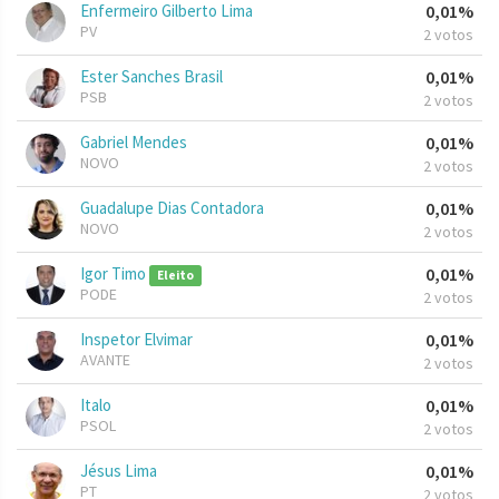
Enfermeiro Gilberto Lima
0,01%
PV
2 votos
Ester Sanches Brasil
0,01%
PSB
2 votos
Gabriel Mendes
0,01%
NOVO
2 votos
Guadalupe Dias Contadora
0,01%
NOVO
2 votos
Igor Timo
0,01%
Eleito
PODE
2 votos
Inspetor Elvimar
0,01%
AVANTE
2 votos
Italo
0,01%
PSOL
2 votos
Jésus Lima
0,01%
PT
2 votos