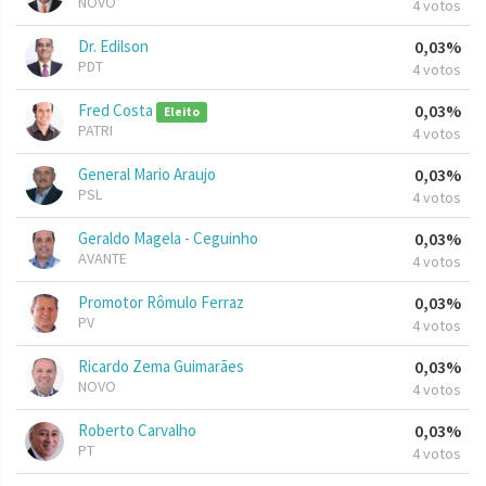
NOVO
4 votos
Dr. Edilson
0,03%
PDT
4 votos
Fred Costa
0,03%
Eleito
PATRI
4 votos
General Mario Araujo
0,03%
PSL
4 votos
Geraldo Magela - Ceguinho
0,03%
AVANTE
4 votos
Promotor Rômulo Ferraz
0,03%
PV
4 votos
Ricardo Zema Guimarães
0,03%
NOVO
4 votos
Roberto Carvalho
0,03%
PT
4 votos