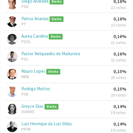
Diego Andrade
0,16%
Eleito
PSD
22 votos
Patrus Ananias
0,16%
Eleito
PT
22 votos
Aurea Carolina
0,16%
Eleito
PSOL
21 votos
Pastor Nelquiades de Madureira
0,16%
PSC
21 votos
Mauro Lopes
0,15%
Eleito
MDB
20 votos
Rodrigo Mattos
0,15%
PHS
20 votos
Greyce Elias
0,14%
Eleito
AVANTE
19 votos
Luiz Henrique da Luiz Vidas
0,14%
PRTB
19 votos