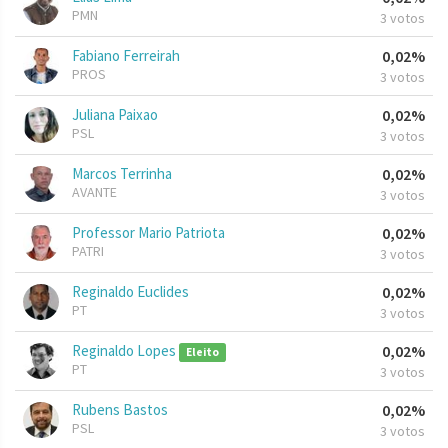
PMN
3 votos
Fabiano Ferreirah
0,02%
PROS
3 votos
Juliana Paixao
0,02%
PSL
3 votos
Marcos Terrinha
0,02%
AVANTE
3 votos
Professor Mario Patriota
0,02%
PATRI
3 votos
Reginaldo Euclides
0,02%
PT
3 votos
Reginaldo Lopes
0,02%
Eleito
PT
3 votos
Rubens Bastos
0,02%
PSL
3 votos