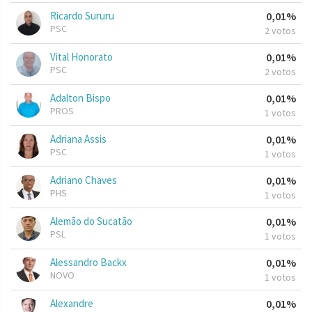
Ricardo Sururu
0,01%
PSC
2 votos
Vital Honorato
0,01%
PSC
2 votos
Adalton Bispo
0,01%
PROS
1 votos
Adriana Assis
0,01%
PSC
1 votos
Adriano Chaves
0,01%
PHS
1 votos
Alemão do Sucatão
0,01%
PSL
1 votos
Alessandro Backx
0,01%
NOVO
1 votos
Alexandre
0,01%