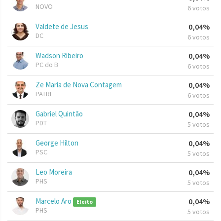
NOVO
6 votos
Valdete de Jesus
0,04%
DC
6 votos
Wadson Ribeiro
0,04%
PC do B
6 votos
Ze Maria de Nova Contagem
0,04%
PATRI
6 votos
Gabriel Quintão
0,04%
PDT
5 votos
George Hilton
0,04%
PSC
5 votos
Leo Moreira
0,04%
PHS
5 votos
Marcelo Aro
0,04%
Eleito
PHS
5 votos