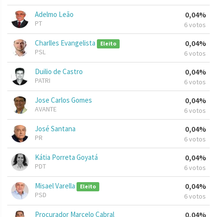
Adelmo Leão
0,04%
PT
6 votos
Charlles Evangelista
0,04%
Eleito
PSL
6 votos
Duilio de Castro
0,04%
PATRI
6 votos
Jose Carlos Gomes
0,04%
AVANTE
6 votos
José Santana
0,04%
PR
6 votos
Kátia Porreta Goyatá
0,04%
PDT
6 votos
Misael Varella
0,04%
Eleito
PSD
6 votos
Procurador Marcelo Cabral
0,04%