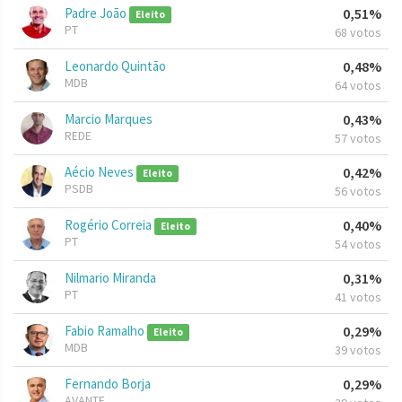
Padre João
0,51%
Eleito
PT
68 votos
Leonardo Quintão
0,48%
MDB
64 votos
Marcio Marques
0,43%
REDE
57 votos
Aécio Neves
0,42%
Eleito
PSDB
56 votos
Rogério Correia
0,40%
Eleito
PT
54 votos
Nilmario Miranda
0,31%
PT
41 votos
Fabio Ramalho
0,29%
Eleito
MDB
39 votos
Fernando Borja
0,29%
AVANTE