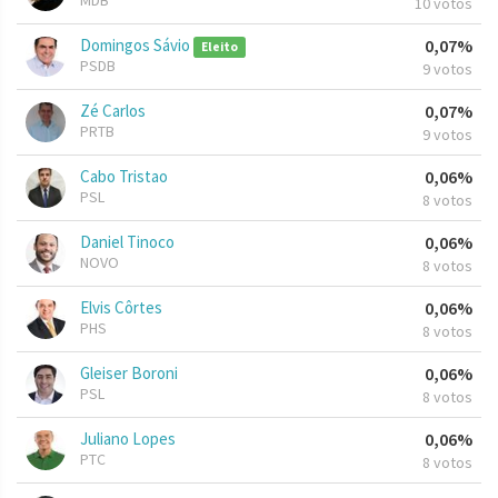
MDB
10 votos
Domingos Sávio
0,07%
Eleito
PSDB
9 votos
Zé Carlos
0,07%
PRTB
9 votos
Cabo Tristao
0,06%
PSL
8 votos
Daniel Tinoco
0,06%
NOVO
8 votos
Elvis Côrtes
0,06%
PHS
8 votos
Gleiser Boroni
0,06%
PSL
8 votos
Juliano Lopes
0,06%
PTC
8 votos