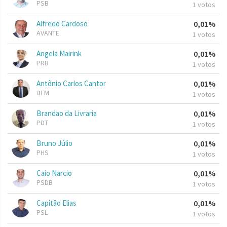
PSB
1 votos
Alfredo Cardoso
0,01%
AVANTE
1 votos
Angela Mairink
0,01%
PRB
1 votos
Antônio Carlos Cantor
0,01%
DEM
1 votos
Brandao da Livraria
0,01%
PDT
1 votos
Bruno Júlio
0,01%
PHS
1 votos
Caio Narcio
0,01%
PSDB
1 votos
Capitão Elias
0,01%
PSL
1 votos