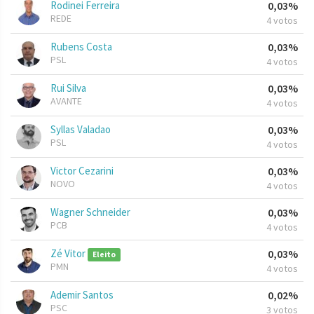
Rodinei Ferreira
0,03%
REDE
4 votos
Rubens Costa
0,03%
PSL
4 votos
Rui Silva
0,03%
AVANTE
4 votos
Syllas Valadao
0,03%
PSL
4 votos
Victor Cezarini
0,03%
NOVO
4 votos
Wagner Schneider
0,03%
PCB
4 votos
Zé Vitor
0,03%
Eleito
PMN
4 votos
Ademir Santos
0,02%
PSC
3 votos