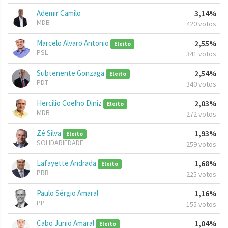
Ademir Camilo
3,14%
MDB
420 votos
Marcelo Alvaro Antonio
2,55%
Eleito
PSL
341 votos
Subtenente Gonzaga
2,54%
Eleito
PDT
340 votos
Hercílio Coelho Diniz
2,03%
Eleito
MDB
272 votos
Zé Silva
1,93%
Eleito
SOLIDARIEDADE
259 votos
Lafayette Andrada
1,68%
Eleito
PRB
225 votos
Paulo Sérgio Amaral
1,16%
PP
155 votos
Cabo Junio Amaral
1,04%
Eleito