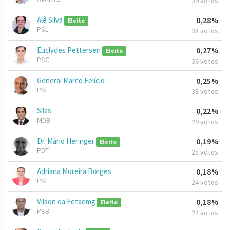
39 votos
Alê Silva
0,28%
Eleito
PSL
38 votos
Euclydes Pettersen
0,27%
Eleito
PSC
36 votos
General Marco Felício
0,25%
PSL
33 votos
Silas
0,22%
MDB
29 votos
Dr. Mário Heringer
0,19%
Eleito
PDT
25 votos
Adriana Moreira Borges
0,18%
PSL
24 votos
Vilson da Fetaemg
0,18%
Eleito
PSB
24 votos