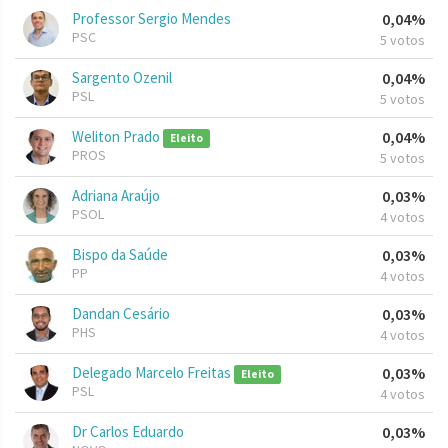
Professor Sergio Mendes
0,04%
PSC
5 votos
Sargento Ozenil
0,04%
PSL
5 votos
Weliton Prado
0,04%
Eleito
PROS
5 votos
Adriana Araújo
0,03%
PSOL
4 votos
Bispo da Saúde
0,03%
PP
4 votos
Dandan Cesário
0,03%
PHS
4 votos
Delegado Marcelo Freitas
0,03%
Eleito
PSL
4 votos
Dr Carlos Eduardo
0,03%