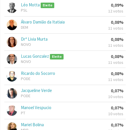
Léo Motta
0,09%
Eleito
PSL
12 votos
Álvaro Damião da Itatiaia
0,08%
DEM
11 votos
Drª Livia Murta
0,08%
NOVO
11 votos
Lucas Gonzalez
0,08%
Eleito
NOVO
11 votos
Ricardo do Socorro
0,08%
PODE
11 votos
Jacqueline Verde
0,07%
PODE
10 votos
Manoel Vespucio
0,07%
PT
10 votos
Mariel Bolina
0,07%