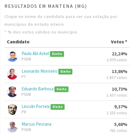
RESULTADOS EM MANTENA (MG)
Clique no nome do candidato para ver sua votação por
municípios do estado inteiro
* % dos votos válidos no município
Candidato
Votos *
Paulo Abi Ackel
22,24%
Eleito
PSDB
2.979 votos
Leonardo Monteiro
13,86%
Eleito
PT
1.857 votos
Eduardo Barbosa
10,73%
Eleito
PSDB
1.437 votos
Lincoln Portela
9,37%
Eleito
PR
1.255 votos
Marcus Pestana
5,68%
PSDB
761 votos