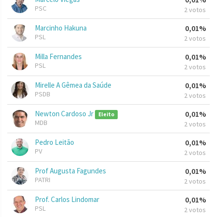
PSC
2 votos
Marcinho Hakuna
0,01%
PSL
2 votos
Milla Fernandes
0,01%
PSL
2 votos
Mirelle A Gêmea da Saúde
0,01%
PSDB
2 votos
Newton Cardoso Jr
0,01%
Eleito
MDB
2 votos
Pedro Leitão
0,01%
PV
2 votos
Prof Augusta Fagundes
0,01%
PATRI
2 votos
Prof. Carlos Lindomar
0,01%
PSL
2 votos