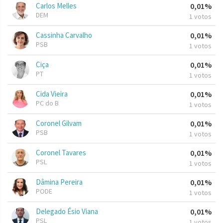
Carlos Melles
0,01%
DEM
1 votos
Cassinha Carvalho
0,01%
PSB
1 votos
Ciça
0,01%
PT
1 votos
Cida Vieira
0,01%
PC do B
1 votos
Coronel Gilvam
0,01%
PSB
1 votos
Coronel Tavares
0,01%
PSL
1 votos
Dâmina Pereira
0,01%
PODE
1 votos
Delegado Ésio Viana
0,01%
PSL
1 votos