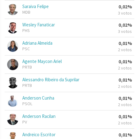
Saraiva Felipe
0,02%
MDB
3 votos
Wesley Fanaticar
0,02%
PHS
3 votos
Adriana Almeida
0,01%
PSC
2 votos
Agente Maycon Ariel
0,01%
PRTB
2 votos
Alessandro Ribeiro da Suprilar
0,01%
PRTB
2 votos
Anderson Cunha
0,01%
PSOL
2 votos
Anderson Racilan
0,01%
PV
2 votos
Andreico Escritor
0,01%