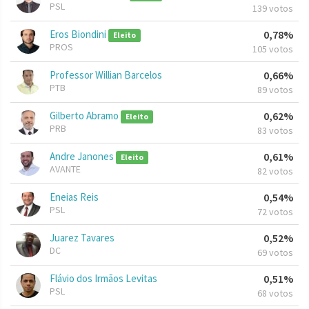
PSL
139 votos
Eros Biondini
0,78%
Eleito
PROS
105 votos
Professor Willian Barcelos
0,66%
PTB
89 votos
Gilberto Abramo
0,62%
Eleito
PRB
83 votos
Andre Janones
0,61%
Eleito
AVANTE
82 votos
Eneias Reis
0,54%
PSL
72 votos
Juarez Tavares
0,52%
DC
69 votos
Flávio dos Irmãos Levitas
0,51%
PSL
68 votos