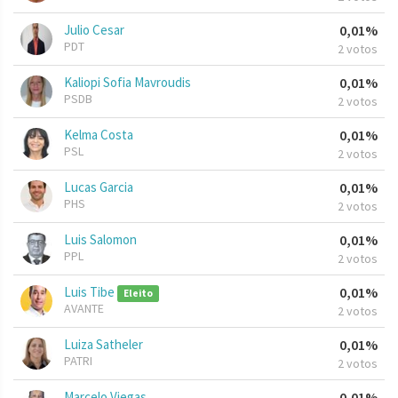
Julio Cesar
0,01%
PDT
2 votos
Kaliopi Sofia Mavroudis
0,01%
PSDB
2 votos
Kelma Costa
0,01%
PSL
2 votos
Lucas Garcia
0,01%
PHS
2 votos
Luis Salomon
0,01%
PPL
2 votos
Luis Tibe
0,01%
Eleito
AVANTE
2 votos
Luiza Satheler
0,01%
PATRI
2 votos
Marcelo Viegas
0,01%