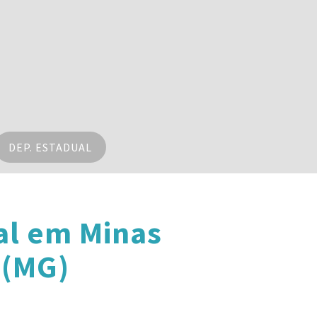
DEP. ESTADUAL
al em Minas
 (MG)