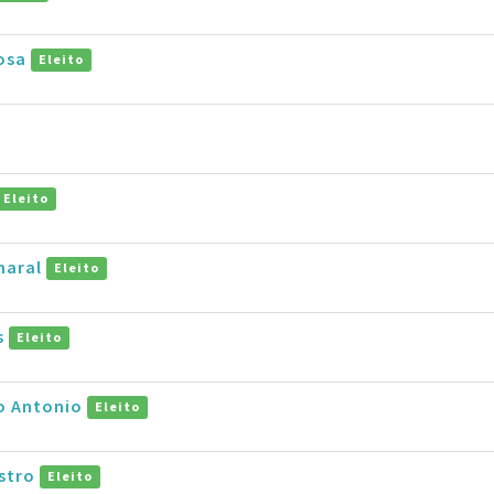
osa
Eleito
Eleito
maral
Eleito
s
Eleito
ro Antonio
Eleito
astro
Eleito