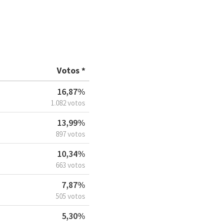
Votos *
16,87%
1.082 votos
13,99%
897 votos
10,34%
663 votos
7,87%
505 votos
5,30%