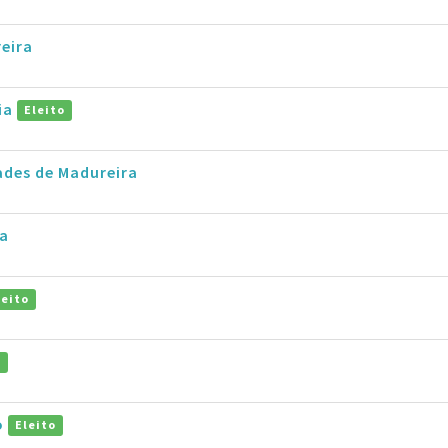
reira
ia
Eleito
ades de Madureira
ra
leito
o
o
Eleito