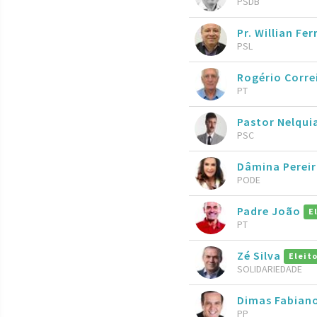
PSDB
Pr. Willian Fer
PSL
Rogério Corre
PT
Pastor Nelqui
PSC
Dâmina Perei
PODE
Padre João
E
PT
Zé Silva
Eleit
SOLIDARIEDADE
Dimas Fabian
PP