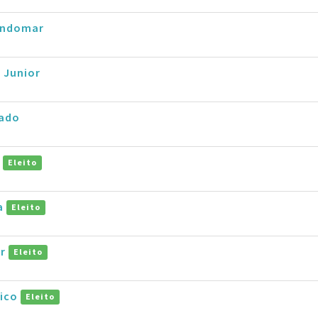
Lindomar
 Junior
ado
d
Eleito
na
Eleito
ar
Eleito
rico
Eleito