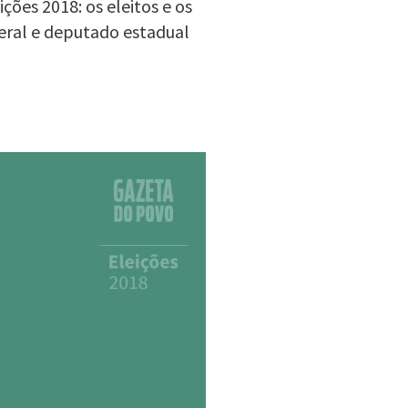
ões 2018: os eleitos e os
eral e deputado estadual