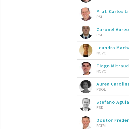
Prof. Carlos 
PSL
Coronel Aureo
PSL
Leandra Mach
NOVO
Tiago Mitrau
NOVO
Aurea Caroli
PSOL
Stefano Agui
PSD
Doutor Frede
PATRI