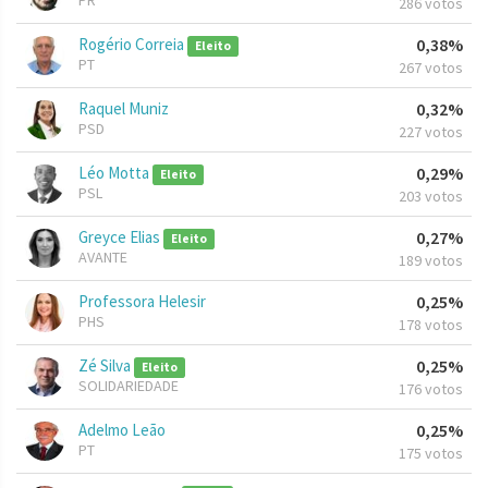
PR
286 votos
Rogério Correia
0,38%
Eleito
PT
267 votos
Raquel Muniz
0,32%
PSD
227 votos
Léo Motta
0,29%
Eleito
PSL
203 votos
Greyce Elias
0,27%
Eleito
AVANTE
189 votos
Professora Helesir
0,25%
PHS
178 votos
Zé Silva
0,25%
Eleito
SOLIDARIEDADE
176 votos
Adelmo Leão
0,25%
PT
175 votos