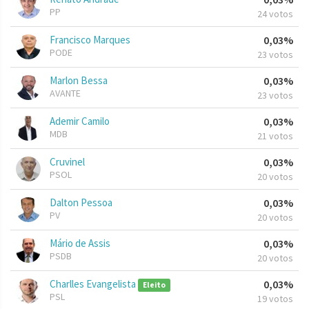
PP
24 votos
Francisco Marques
0,03%
PODE
23 votos
Marlon Bessa
0,03%
AVANTE
23 votos
Ademir Camilo
0,03%
MDB
21 votos
Cruvinel
0,03%
PSOL
20 votos
Dalton Pessoa
0,03%
PV
20 votos
Mário de Assis
0,03%
PSDB
20 votos
Charlles Evangelista
0,03%
Eleito
PSL
19 votos