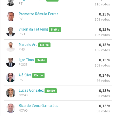
PT
110 votos
Promotor Rômulo Ferraz
0,15%
PV
108 votos
Vilson da Fetaemg
0,15%
Eleito
PSB
106 votos
Marcelo Aro
0,15%
Eleito
PHS
105 votos
Igor Timo
0,15%
Eleito
PODE
103 votos
Alê Silva
0,14%
Eleito
PSL
96 votos
Lucas Gonzalez
0,13%
Eleito
NOVO
93 votos
Ricardo Zema Guimarães
0,13%
NOVO
91 votos