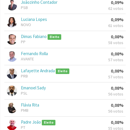
Joãozinho Contador
0,09%
PSB
62 votos
Luciana Lopes
0,09%
NOVO
61 votos
Dimas Fabiano
0,08%
Eleito
PP
58 votos
Fernando Rolla
0,08%
AVANTE
57 votos
Lafayette Andrada
0,08%
Eleito
PRB
57 votos
Emanoel Sady
0,08%
PSL
56 votos
Flávia Rita
0,08%
PMB
56 votos
Padre João
0,08%
Eleito
PT
55 votos