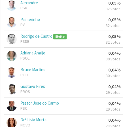
Alexandre
0,05%
PSB
32 votos
Palmerinho
0,05%
PV
32 votos
Rodrigo de Castro
0,05%
Eleito
PSDB
32 votos
Adriana Araújo
0,04%
PSOL
30 votos
Bruce Martins
0,04%
PODE
30 votos
Gustavo Pires
0,04%
PROS
29 votos
Pastor Jose do Carmo
0,04%
PSC
29 votos
Drª Livia Murta
0,04%
NOVO
28 votos