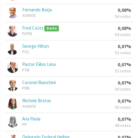
Fernando Borja
0,08%
AVANTE
54 votos
Fred Costa
0,08%
Eleito
PATRI
54 votos
George Hilton
0,07%
PSC
52 votos
Pastor Fábio Lima
0,07%
PTB
52 votos
Coronel Bianchini
0,07%
PRB
50 votos
Michele Bretas
0,07%
AVANTE
50 votos
Ana Paula
0,07%
PP
49 votos
Delegado Federal Helber
0,07%