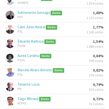
AVANTE
1.519 votos
Subtenente Gonzaga
1,88%
Eleito
PDT
1.322 votos
Cabo Junio Amaral
1,77%
Eleito
PSL
1.243 votos
Eduardo Barbosa
1,54%
Eleito
PSDB
1.086 votos
Aurea Carolina
0,84%
Eleito
PSOL
590 votos
Marcelo Alvaro Antonio
0,82%
Eleito
PSL
578 votos
Tenente Lúcio
0,74%
PR
522 votos
Tiago Mitraud
0,73%
Eleito
NOVO
513 votos