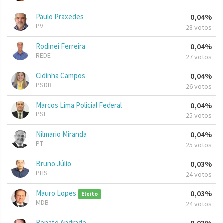
Paulo Praxedes
0,04%
PV
28 votos
Rodinei Ferreira
0,04%
REDE
27 votos
Cidinha Campos
0,04%
PSDB
26 votos
Marcos Lima Policial Federal
0,04%
PSL
25 votos
Nilmario Miranda
0,04%
PT
25 votos
Bruno Júlio
0,03%
PHS
24 votos
Mauro Lopes
0,03%
Eleito
MDB
24 votos
Renato Andrade
0,03%