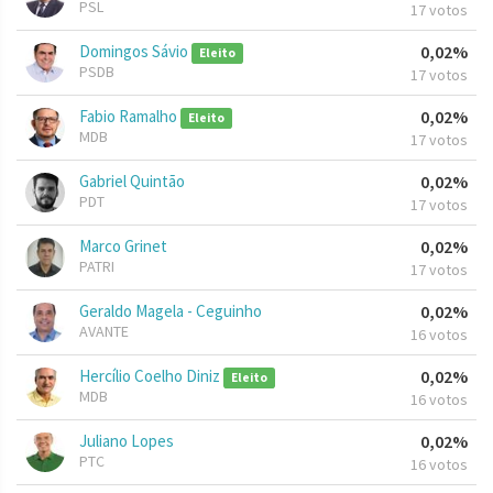
PSL
17 votos
Domingos Sávio
0,02%
Eleito
PSDB
17 votos
Fabio Ramalho
0,02%
Eleito
MDB
17 votos
Gabriel Quintão
0,02%
PDT
17 votos
Marco Grinet
0,02%
PATRI
17 votos
Geraldo Magela - Ceguinho
0,02%
AVANTE
16 votos
Hercílio Coelho Diniz
0,02%
Eleito
MDB
16 votos
Juliano Lopes
0,02%
PTC
16 votos