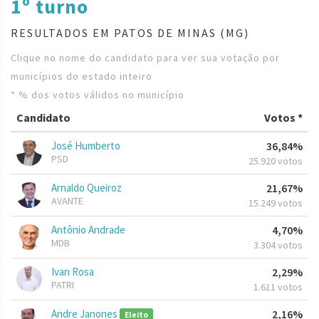
1º turno
RESULTADOS EM PATOS DE MINAS (MG)
Clique no nome do candidato para ver sua votação por
municípios do estado inteiro
* % dos votos válidos no município
Candidato
Votos *
José Humberto
36,84%
PSD
25.920 votos
Arnaldo Queiroz
21,67%
AVANTE
15.249 votos
Antônio Andrade
4,70%
MDB
3.304 votos
Ivan Rosa
2,29%
PATRI
1.611 votos
Andre Janones
2,16%
Eleito