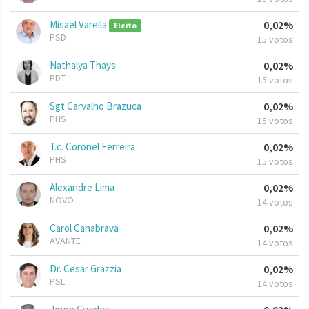
Misael Varella
0,02%
Eleito
PSD
15 votos
Nathalya Thays
0,02%
PDT
15 votos
Sgt Carvalho Brazuca
0,02%
PHS
15 votos
T.c. Coronel Ferreira
0,02%
PHS
15 votos
Alexandre Lima
0,02%
NOVO
14 votos
Carol Canabrava
0,02%
AVANTE
14 votos
Dr. Cesar Grazzia
0,02%
PSL
14 votos