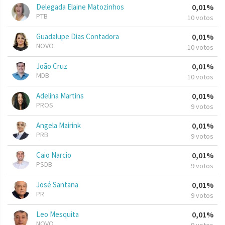
Delegada Elaine Matozinhos
0,01%
PTB
10 votos
Guadalupe Dias Contadora
0,01%
NOVO
10 votos
João Cruz
0,01%
MDB
10 votos
Adelina Martins
0,01%
PROS
9 votos
Angela Mairink
0,01%
PRB
9 votos
Caio Narcio
0,01%
PSDB
9 votos
José Santana
0,01%
PR
9 votos
Leo Mesquita
0,01%
NOVO