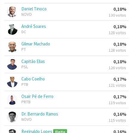
Daniel Tinoco
0,18%
NOVO
130 votos
André Soares
0,18%
DC
128 votos
Gilmar Machado
0,18%
PT
128 votos
Capitão Elias
0,18%
PSL
126 votos
Cabo Coelho
0,17%
PTB
121 votos
Osair Pé de Ferro
0,17%
PRTB
119 votos
Dr. Bernardo Ramos
0,16%
NOVO
115 votos
Reginaldo Lopes
0,16%
Eleito