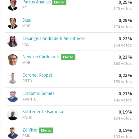
Patrus Ananias
0,25%
Eleito
PT
175 votos
Silas
0,25%
MDB
174 votos
Elisangela Andrade B Amanhecer
0,23%
PSL
164 votos
Newton Cardoso Jr
0,23%
Eleito
MDB
163 votos
Coronel Kappel
0,23%
PRTB
159 votos
Lindomar Gomes
0,21%
AVANTE
145 votos
Subtenente Barbosa
0,19%
PATRI
134 votos
Zé Vitor
0,19%
Eleito
PMN
133 votos