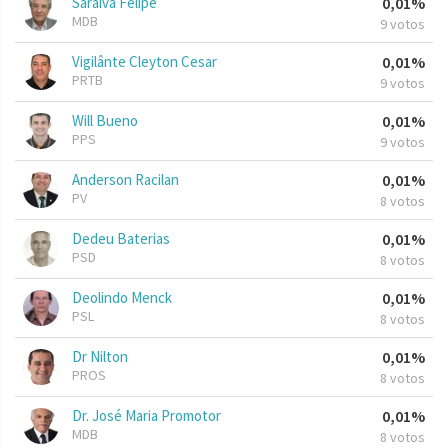
Saraiva Felipe
0,01%
MDB
9 votos
Vigilânte Cleyton Cesar
0,01%
PRTB
9 votos
Will Bueno
0,01%
PPS
9 votos
Anderson Racilan
0,01%
PV
8 votos
Dedeu Baterias
0,01%
PSD
8 votos
Deolindo Menck
0,01%
PSL
8 votos
Dr Nilton
0,01%
PROS
8 votos
Dr. José Maria Promotor
0,01%
MDB
8 votos