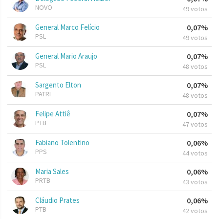
NOVO
49 votos
General Marco Felício
0,07%
PSL
49 votos
General Mario Araujo
0,07%
PSL
48 votos
Sargento Elton
0,07%
PATRI
48 votos
Felipe Attiê
0,07%
PTB
47 votos
Fabiano Tolentino
0,06%
PPS
44 votos
Maria Sales
0,06%
PRTB
43 votos
Cláudio Prates
0,06%
PTB
42 votos