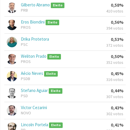
Gilberto Abramo
0,58%
Eleito
PRB
410 votos
Eros Biondini
0,56%
Eleito
PROS
394 votos
Drika Protetora
0,53%
PSC
372 votos
Weliton Prado
0,50%
Eleito
PROS
352 votos
Aécio Neves
0,45%
Eleito
PSDB
316 votos
Stefano Aguiar
0,44%
Eleito
PSD
307 votos
Victor Cezarini
0,43%
NOVO
302 votos
Lincoln Portela
0,41%
Eleito