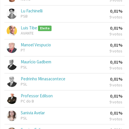
9 votos
Lu Fachinelli
0,01%
PSB
9 votos
Luis Tibe
0,01%
Eleito
AVANTE
9 votos
Manoel Vespucio
0,01%
PT
9 votos
Maurício Gadbem
0,01%
PSL
9 votos
Pedrinho Minasacontece
0,01%
PSL
9 votos
Professor Edilson
0,01%
PC do B
9 votos
Sanivia Avelar
0,01%
PSL
9 votos