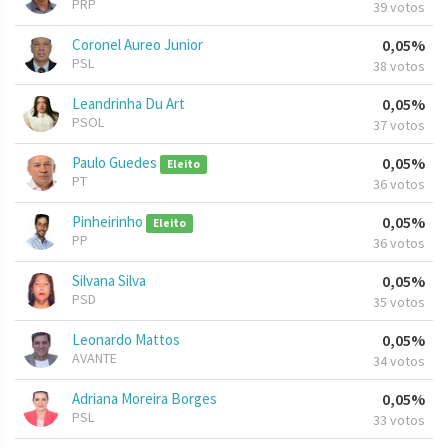
PRP
39 votos
Coronel Aureo Junior
0,05%
PSL
38 votos
Leandrinha Du Art
0,05%
PSOL
37 votos
Paulo Guedes
0,05%
Eleito
PT
36 votos
Pinheirinho
0,05%
Eleito
PP
36 votos
Silvana Silva
0,05%
PSD
35 votos
Leonardo Mattos
0,05%
AVANTE
34 votos
Adriana Moreira Borges
0,05%
PSL
33 votos