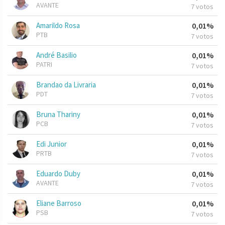
AVANTE
7 votos
Amarildo Rosa
0,01%
PTB
7 votos
André Basilio
0,01%
PATRI
7 votos
Brandao da Livraria
0,01%
PDT
7 votos
Bruna Thariny
0,01%
PCB
7 votos
Edi Junior
0,01%
PRTB
7 votos
Eduardo Duby
0,01%
AVANTE
7 votos
Eliane Barroso
0,01%
PSB
7 votos