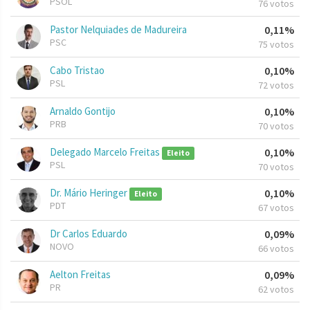
PSOL
76 votos
Pastor Nelquiades de Madureira
0,11%
PSC
75 votos
Cabo Tristao
0,10%
PSL
72 votos
Arnaldo Gontijo
0,10%
PRB
70 votos
Delegado Marcelo Freitas
0,10%
Eleito
PSL
70 votos
Dr. Mário Heringer
0,10%
Eleito
PDT
67 votos
Dr Carlos Eduardo
0,09%
NOVO
66 votos
Aelton Freitas
0,09%
PR
62 votos