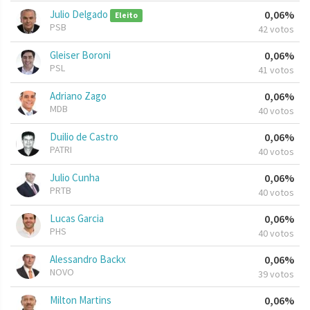
Julio Delgado
0,06%
Eleito
PSB
42 votos
Gleiser Boroni
0,06%
PSL
41 votos
Adriano Zago
0,06%
MDB
40 votos
Duilio de Castro
0,06%
PATRI
40 votos
Julio Cunha
0,06%
PRTB
40 votos
Lucas Garcia
0,06%
PHS
40 votos
Alessandro Backx
0,06%
NOVO
39 votos
Milton Martins
0,06%