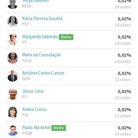
Jorge Guedes
0,02%
REDE
14 votos
Kátia Porreta Goyatá
0,02%
PDT
14 votos
Margarida Salomão
0,02%
Eleito
PT
14 votos
Maria da Consolação
0,02%
PSOL
14 votos
Antônio Carlos Cantor
0,02%
DEM
13 votos
Jésus Lima
0,02%
PT
13 votos
Kelma Costa
0,02%
PSL
13 votos
Paulo Abi Ackel
0,02%
Eleito
PSDB
13 votos