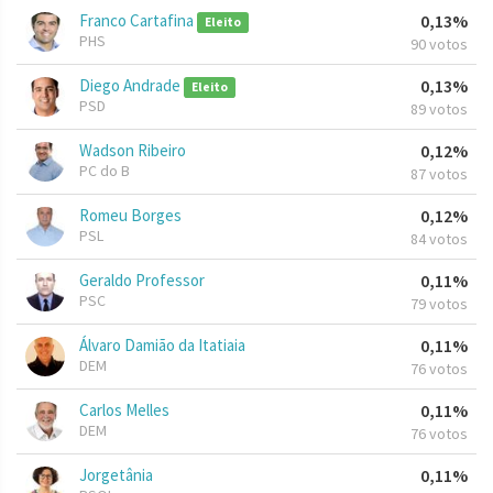
Franco Cartafina
0,13%
Eleito
PHS
90 votos
Diego Andrade
0,13%
Eleito
PSD
89 votos
Wadson Ribeiro
0,12%
PC do B
87 votos
Romeu Borges
0,12%
PSL
84 votos
Geraldo Professor
0,11%
PSC
79 votos
Álvaro Damião da Itatiaia
0,11%
DEM
76 votos
Carlos Melles
0,11%
DEM
76 votos
Jorgetânia
0,11%