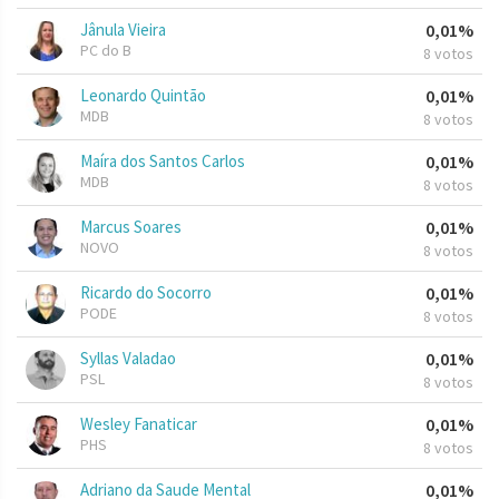
Jânula Vieira
0,01%
PC do B
8 votos
Leonardo Quintão
0,01%
MDB
8 votos
Maíra dos Santos Carlos
0,01%
MDB
8 votos
Marcus Soares
0,01%
NOVO
8 votos
Ricardo do Socorro
0,01%
PODE
8 votos
Syllas Valadao
0,01%
PSL
8 votos
Wesley Fanaticar
0,01%
PHS
8 votos
Adriano da Saude Mental
0,01%