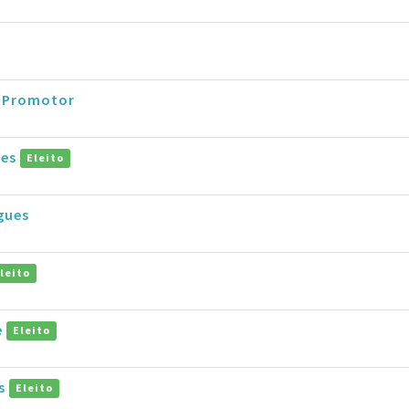
a Promotor
pes
Eleito
gues
leito
e
Eleito
as
Eleito