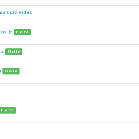
da Luiz Vidas
so Jr
Eleito
ia
Eleito
s
Eleito
Eleito