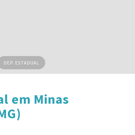
DEP. ESTADUAL
al em Minas
(MG)