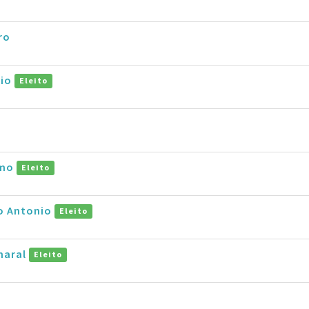
ro
vio
Eleito
amo
Eleito
ro Antonio
Eleito
maral
Eleito