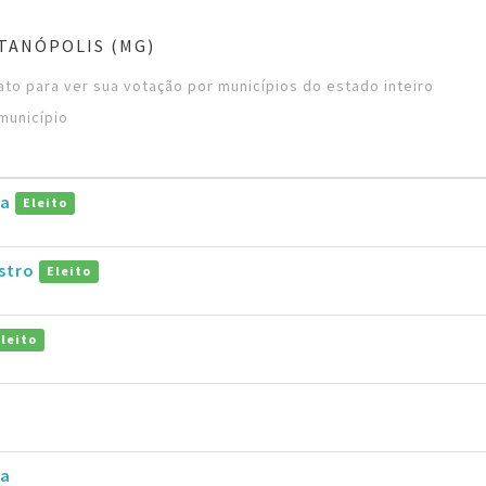
TANÓPOLIS (MG)
to para ver sua votação por municípios do estado inteiro
município
la
Eleito
astro
Eleito
Eleito
ja