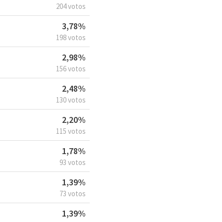
204 votos
3,78%
198 votos
2,98%
156 votos
2,48%
130 votos
2,20%
115 votos
1,78%
93 votos
1,39%
73 votos
1,39%