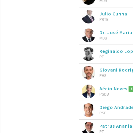
MDB
Julio Cunha
PRTB
Dr. José Mari
MDB
Reginaldo Lo
PT
Giovani Rodri
PHS
Aécio Neves
E
PSDB
Diego Andrad
PSD
Patrus Anani
PT