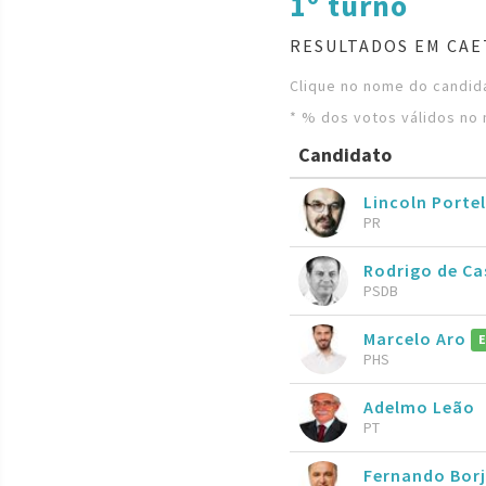
1º turno
RESULTADOS EM CAE
Clique no nome do candida
* % dos votos válidos no 
Candidato
Lincoln Porte
PR
Rodrigo de C
PSDB
Marcelo Aro
PHS
Adelmo Leão
PT
Fernando Bor