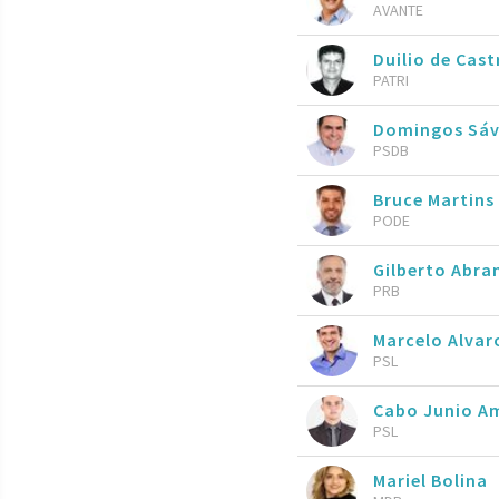
AVANTE
Duilio de Cast
PATRI
Domingos Sá
PSDB
Bruce Martins
PODE
Gilberto Abr
PRB
Marcelo Alva
PSL
Cabo Junio A
PSL
Mariel Bolina