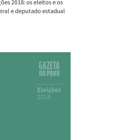
es 2018: os eleitos e os
eral e deputado estadual