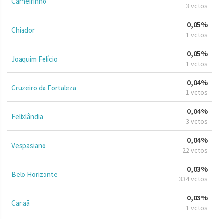
Carneirinho
3 votos
0,05%
Chiador
1 votos
0,05%
Joaquim Felício
1 votos
0,04%
Cruzeiro da Fortaleza
1 votos
0,04%
Felixlândia
3 votos
0,04%
Vespasiano
22 votos
0,03%
Belo Horizonte
334 votos
0,03%
Canaã
1 votos