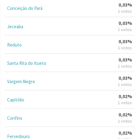
0,03%
Conceição do Pará
1 votos
0,03%
Jeceaba
1 votos
0,03%
Reduto
1 votos
0,03%
Santa Rita do Itueto
1 votos
0,03%
Vargem Alegre
1 votos
0,02%
Capitólio
1 votos
0,02%
Confins
1 votos
0,02%
Fervedouro