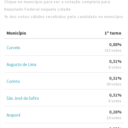
Clique no município para ver a votação completa para
Deputado Federal naquela cidade
% dos votos válidos recebidos pelo candidato no município
Município
1º turno
0,88%
Curvelo
315 votos
0,31%
Augusto de Lima
8 votos
0,31%
Corinto
30 votos
0,31%
São José da Safira
8 votos
0,26%
Araporã
10 votos