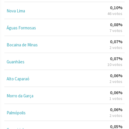
0,10%
Nova Lima
46 votos
0,08%
Águas Formosas
7 votos
0,07%
Bocaina de Minas
2 votos
0,07%
Guanhães
10 votos
0,06%
Alto Caparaó
2 votos
0,06%
Morro da Garça
1 votos
0,06%
Palmópolis
2 votos
0,05%