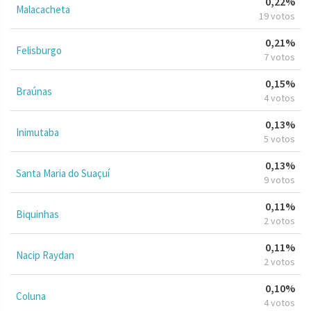
0,22%
Malacacheta
19 votos
0,21%
Felisburgo
7 votos
0,15%
Braúnas
4 votos
0,13%
Inimutaba
5 votos
0,13%
Santa Maria do Suaçuí
9 votos
0,11%
Biquinhas
2 votos
0,11%
Nacip Raydan
2 votos
0,10%
Coluna
4 votos