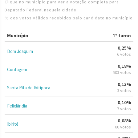
Clique no município para ver a votação completa para
Deputado Federal naquela cidade
% dos votos válidos recebidos pelo candidato no município
Município
1º turno
0,25%
Dom Joaquim
6 votos
0,18%
Contagem
503 votos
0,13%
Santa Rita de Ibitipoca
3 votos
0,10%
Felixlândia
7 votos
0,08%
Ibirité
60 votos