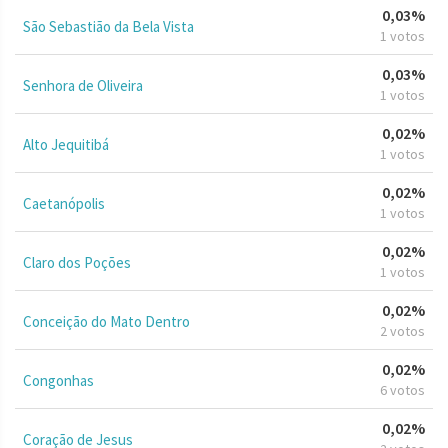
0,03%
São Sebastião da Bela Vista
1 votos
0,03%
Senhora de Oliveira
1 votos
0,02%
Alto Jequitibá
1 votos
0,02%
Caetanópolis
1 votos
0,02%
Claro dos Poções
1 votos
0,02%
Conceição do Mato Dentro
2 votos
0,02%
Congonhas
6 votos
0,02%
Coração de Jesus