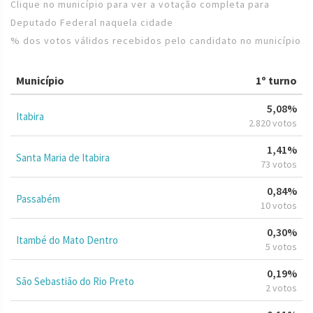
Clique no município para ver a votação completa para
Deputado Federal naquela cidade
% dos votos válidos recebidos pelo candidato no município
Município
1º turno
5,08%
Itabira
2.820 votos
1,41%
Santa Maria de Itabira
73 votos
0,84%
Passabém
10 votos
0,30%
Itambé do Mato Dentro
5 votos
0,19%
São Sebastião do Rio Preto
2 votos