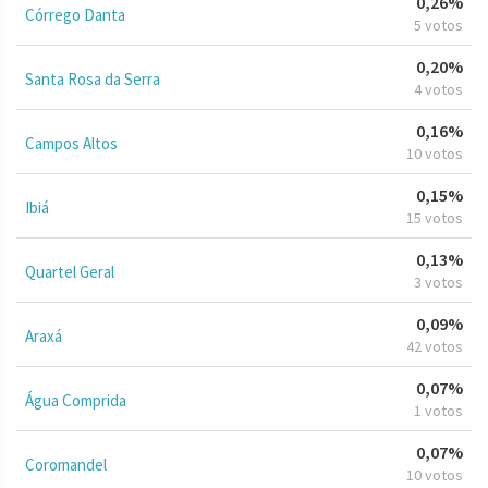
0,26%
Córrego Danta
5 votos
0,20%
Santa Rosa da Serra
4 votos
0,16%
Campos Altos
10 votos
0,15%
Ibiá
15 votos
0,13%
Quartel Geral
3 votos
0,09%
Araxá
42 votos
0,07%
Água Comprida
1 votos
0,07%
Coromandel
10 votos