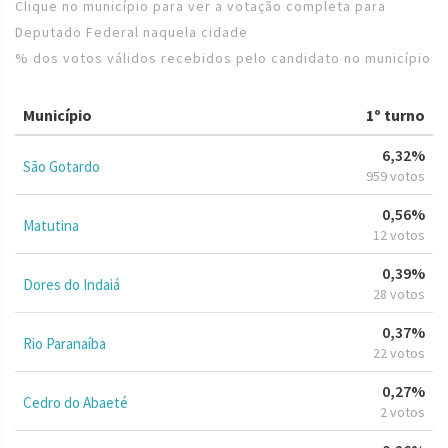
Clique no município para ver a votação completa para
Deputado Federal naquela cidade
% dos votos válidos recebidos pelo candidato no município
Município
1º turno
6,32%
São Gotardo
959 votos
0,56%
Matutina
12 votos
0,39%
Dores do Indaiá
28 votos
0,37%
Rio Paranaíba
22 votos
0,27%
Cedro do Abaeté
2 votos