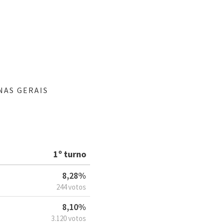
NAS GERAIS
1º turno
8,28%
244 votos
8,10%
3.120 votos