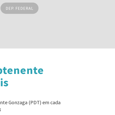
DEP. FEDERAL
btenente
is
nente Gonzaga (PDT) em cada
8