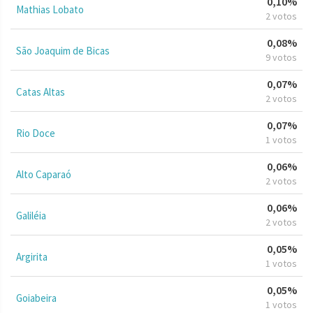
0,10%
Mathias Lobato
2 votos
0,08%
São Joaquim de Bicas
9 votos
0,07%
Catas Altas
2 votos
0,07%
Rio Doce
1 votos
0,06%
Alto Caparaó
2 votos
0,06%
Galiléia
2 votos
0,05%
Argirita
1 votos
0,05%
Goiabeira
1 votos