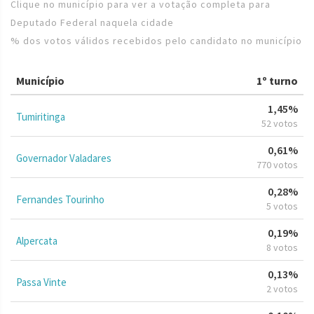
Clique no município para ver a votação completa para
Deputado Federal naquela cidade
% dos votos válidos recebidos pelo candidato no município
Município
1º turno
1,45%
Tumiritinga
52 votos
0,61%
Governador Valadares
770 votos
0,28%
Fernandes Tourinho
5 votos
0,19%
Alpercata
8 votos
0,13%
Passa Vinte
2 votos