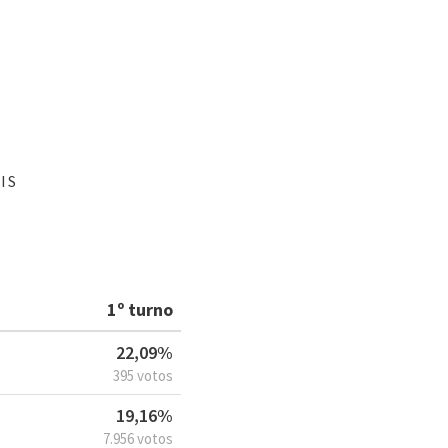
IS
1º turno
22,09%
395 votos
19,16%
7.956 votos