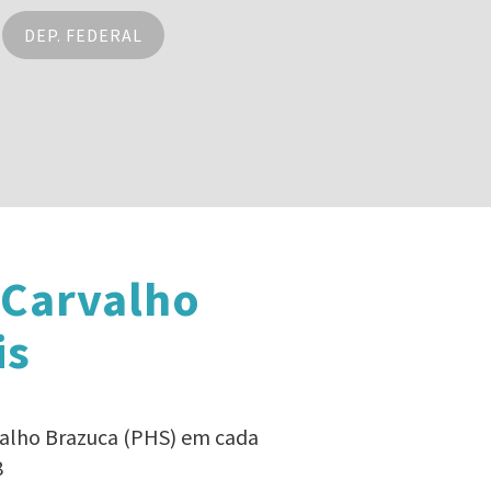
DEP. FEDERAL
 Carvalho
is
valho Brazuca (PHS) em cada
8