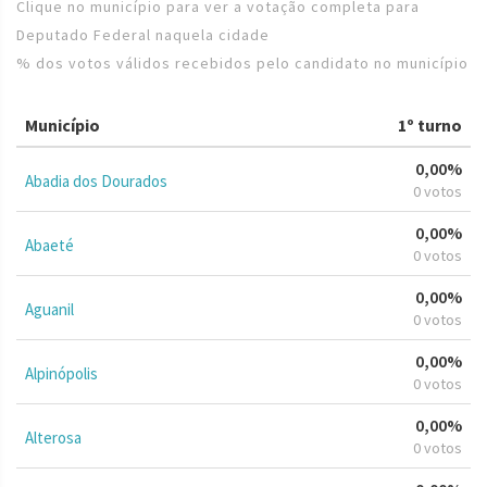
Clique no município para ver a votação completa para
Deputado Federal naquela cidade
% dos votos válidos recebidos pelo candidato no município
Município
1º turno
0,00%
Abadia dos Dourados
0 votos
0,00%
Abaeté
0 votos
0,00%
Aguanil
0 votos
0,00%
Alpinópolis
0 votos
0,00%
Alterosa
0 votos