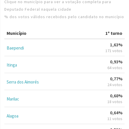
Clique no município para ver a votação completa para
Deputado Federal naquela cidade
% dos votos válidos recebidos pelo candidato no município
Município
1º turno
1,63%
Baependi
171 votos
0,93%
Itinga
64 votos
0,77%
Serra dos Aimorés
24 votos
0,68%
Marilac
18 votos
0,64%
Alagoa
11 votos