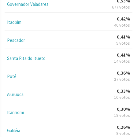
0,53%
Governador Valadares
677 votos
0,42%
Itaobim
40 votos
0,41%
Pescador
9 votos
0,41%
Santa Rita do Itueto
14 votos
0,36%
Poté
27 votos
0,33%
Aiuruoca
10 votos
0,30%
Itanhomi
19 votos
0,26%
Galiléia
9 votos