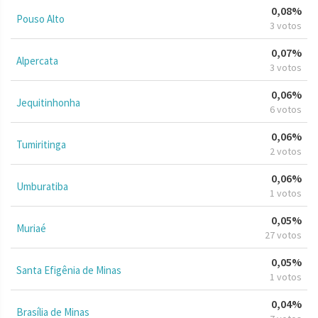
0,08%
Pouso Alto
3 votos
0,07%
Alpercata
3 votos
0,06%
Jequitinhonha
6 votos
0,06%
Tumiritinga
2 votos
0,06%
Umburatiba
1 votos
0,05%
Muriaé
27 votos
0,05%
Santa Efigênia de Minas
1 votos
0,04%
Brasília de Minas