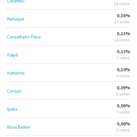
Caxambu
18 votos
0,16%
Nanuque
27 votos
0,13%
Conselheiro Pena
14 votos
0,13%
Itaipé
7 votos
0,10%
Itamonte
7 votos
0,09%
Coroaci
5 votos
0,08%
Ipaba
7 votos
0,08%
Nova Belém
2 votos