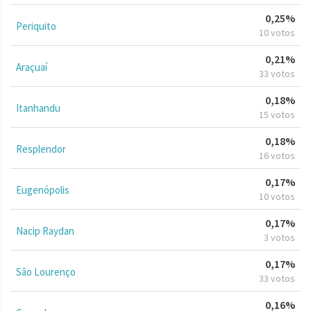
0,25%
Periquito
10 votos
0,21%
Araçuaí
33 votos
0,18%
Itanhandu
15 votos
0,18%
Resplendor
16 votos
0,17%
Eugenópolis
10 votos
0,17%
Nacip Raydan
3 votos
0,17%
São Lourenço
33 votos
0,16%