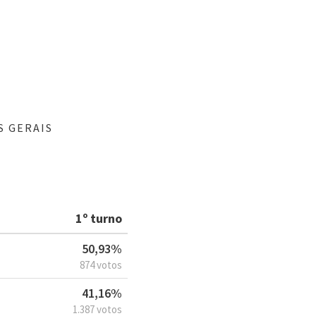
S GERAIS
1º turno
50,93%
874 votos
41,16%
1.387 votos