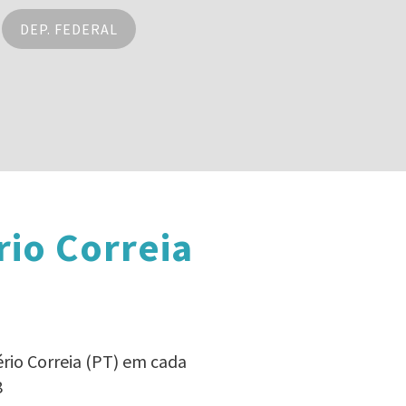
DEP. FEDERAL
io Correia
rio Correia (PT) em cada
8