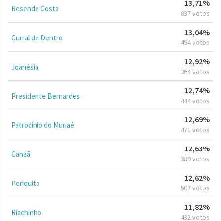
13,71%
Resende Costa
837 votos
13,04%
Curral de Dentro
494 votos
12,92%
Joanésia
364 votos
12,74%
Presidente Bernardes
444 votos
12,69%
Patrocínio do Muriaé
471 votos
12,63%
Canaã
389 votos
12,62%
Periquito
507 votos
11,82%
Riachinho
432 votos