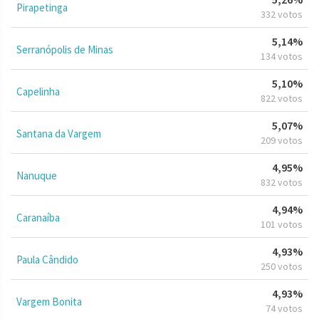
Pirapetinga
332 votos
5,14%
Serranópolis de Minas
134 votos
5,10%
Capelinha
822 votos
5,07%
Santana da Vargem
209 votos
4,95%
Nanuque
832 votos
4,94%
Caranaíba
101 votos
4,93%
Paula Cândido
250 votos
4,93%
Vargem Bonita
74 votos