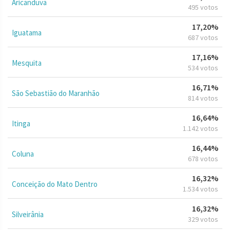
Aricanduva
495 votos
17,20%
Iguatama
687 votos
17,16%
Mesquita
534 votos
16,71%
São Sebastião do Maranhão
814 votos
16,64%
Itinga
1.142 votos
16,44%
Coluna
678 votos
16,32%
Conceição do Mato Dentro
1.534 votos
16,32%
Silveirânia
329 votos