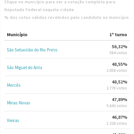
Clique no município para ver a votação completa para
Deputado Federal naquela cidade
% dos votos válidos recebidos pelo candidato no município
Município
1º turno
56,32%
São Sebastião do Rio Preto
584 votos
48,55%
São Miguel do Anta
2.058 votos
48,52%
Mercês
2.778 votos
47,89%
Minas Novas
5.642 votos
46,87%
Vieiras
1.326 votos