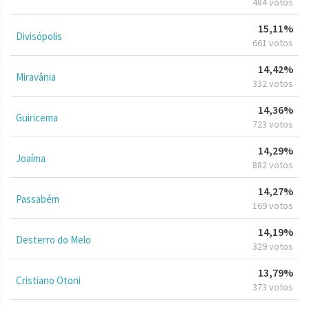
484 votos
15,11%
Divisópolis
661 votos
14,42%
Miravânia
332 votos
14,36%
Guiricema
723 votos
14,29%
Joaíma
882 votos
14,27%
Passabém
169 votos
14,19%
Desterro do Melo
329 votos
13,79%
Cristiano Otoni
373 votos