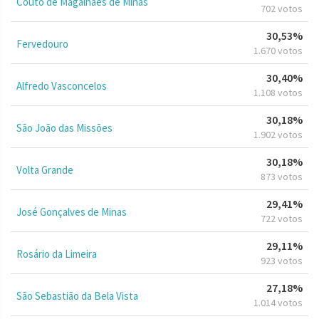
Couto de Magalhães de Minas
702 votos
30,53%
Fervedouro
1.670 votos
30,40%
Alfredo Vasconcelos
1.108 votos
30,18%
São João das Missões
1.902 votos
30,18%
Volta Grande
873 votos
29,41%
José Gonçalves de Minas
722 votos
29,11%
Rosário da Limeira
923 votos
27,18%
São Sebastião da Bela Vista
1.014 votos