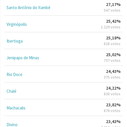
27,17%
Santo Antônio do Itambé
547 votos
25,42%
Virginópolis
1.229 votos
25,18%
Ibertioga
828 votos
25,02%
Jenipapo de Minas
737 votos
24,43%
Rio Doce
375 votos
24,22%
Chalé
838 votos
23,82%
Machacalis
876 votos
23,43%
Divino