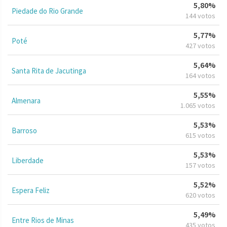
5,80%
Piedade do Rio Grande
144 votos
5,77%
Poté
427 votos
5,64%
Santa Rita de Jacutinga
164 votos
5,55%
Almenara
1.065 votos
5,53%
Barroso
615 votos
5,53%
Liberdade
157 votos
5,52%
Espera Feliz
620 votos
5,49%
Entre Rios de Minas
435 votos