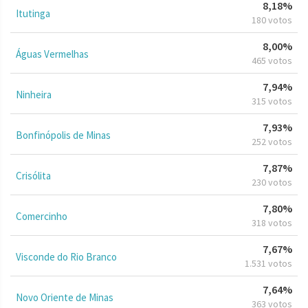
8,18%
Itutinga
180 votos
8,00%
Águas Vermelhas
465 votos
7,94%
Ninheira
315 votos
7,93%
Bonfinópolis de Minas
252 votos
7,87%
Crisólita
230 votos
7,80%
Comercinho
318 votos
7,67%
Visconde do Rio Branco
1.531 votos
7,64%
Novo Oriente de Minas
363 votos