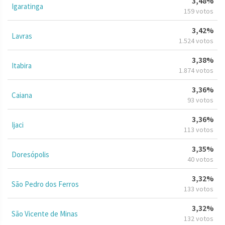
3,48%
Igaratinga
159 votos
3,42%
Lavras
1.524 votos
3,38%
Itabira
1.874 votos
3,36%
Caiana
93 votos
3,36%
Ijaci
113 votos
3,35%
Doresópolis
40 votos
3,32%
São Pedro dos Ferros
133 votos
3,32%
São Vicente de Minas
132 votos