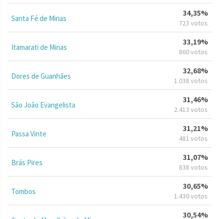
34,35%
Santa Fé de Minas
723 votos
33,19%
Itamarati de Minas
860 votos
32,68%
Dores de Guanhães
1.038 votos
31,46%
São João Evangelista
2.413 votos
31,21%
Passa Vinte
481 votos
31,07%
Brás Pires
838 votos
30,65%
Tombos
1.430 votos
30,54%