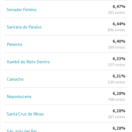
6,47%
Senador Firmino
283 votos
6,44%
Santana do Paraíso
891 votos
6,40%
Pimenta
269 votos
6,33%
Itambé do Mato Dentro
107 votos
6,31%
Camacho
130 votos
6,28%
Nepomuceno
796 votos
6,28%
Santa Cruz de Minas
287 votos
6,28%
São João del Rei