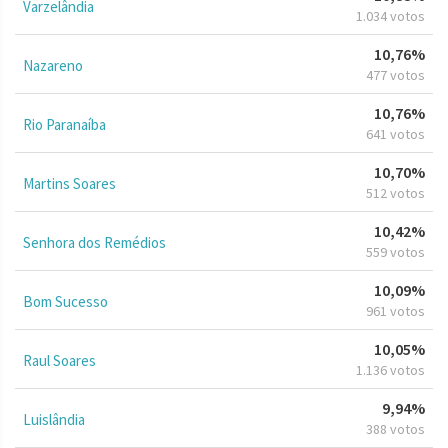
Varzelândia
1.034 votos
10,76%
Nazareno
477 votos
10,76%
Rio Paranaíba
641 votos
10,70%
Martins Soares
512 votos
10,42%
Senhora dos Remédios
559 votos
10,09%
Bom Sucesso
961 votos
10,05%
Raul Soares
1.136 votos
9,94%
Luislândia
388 votos