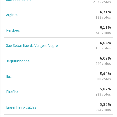
2.875 votos
6,21%
Argirita
122 votos
6,11%
Perdões
651 votos
6,04%
São Sebastião da Vargem Alegre
111 votos
6,03%
Jequitinhonha
646 votos
5,94%
Ibiá
588 votos
5,87%
Piraúba
383 votos
5,86%
Engenheiro Caldas
295 votos