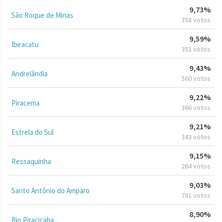
9,73%
São Roque de Minas
358 votos
9,59%
Ibiracatu
351 votos
9,43%
Andrelândia
560 votos
9,22%
Piracema
366 votos
9,21%
Estrela do Sul
343 votos
9,15%
Ressaquinha
264 votos
9,03%
Santo Antônio do Amparo
781 votos
8,90%
Rio Piracicaba