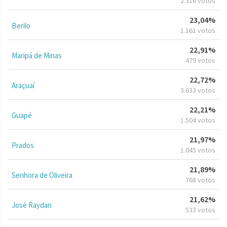
2.316 votos
23,04%
Berilo
1.161 votos
22,91%
Maripá de Minas
479 votos
22,72%
Araçuaí
3.633 votos
22,21%
Guapé
1.504 votos
21,97%
Prados
1.045 votos
21,89%
Senhora de Oliveira
768 votos
21,62%
José Raydan
533 votos