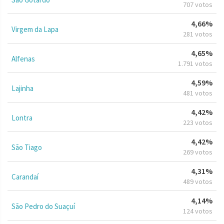
707 votos
4,66%
Virgem da Lapa
281 votos
4,65%
Alfenas
1.791 votos
4,59%
Lajinha
481 votos
4,42%
Lontra
223 votos
4,42%
São Tiago
269 votos
4,31%
Carandaí
489 votos
4,14%
São Pedro do Suaçuí
124 votos