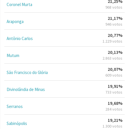
21,25%
Coronel Murta
968 votos
21,17%
Araponga
946 votos
20,77%
Antônio Carlos
1.229 votos
20,13%
Mutum
2.863 votos
20,07%
São Francisco do Glória
609 votos
19,91%
Divinolândia de Minas
733 votos
19,68%
Serranos
284 votos
19,21%
Sabinópolis
1.300 votos