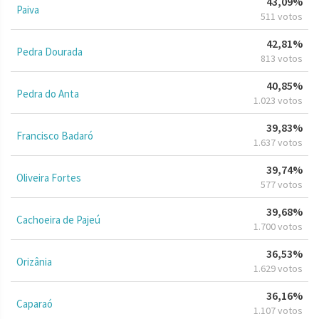
43,09%
Paiva
511 votos
42,81%
Pedra Dourada
813 votos
40,85%
Pedra do Anta
1.023 votos
39,83%
Francisco Badaró
1.637 votos
39,74%
Oliveira Fortes
577 votos
39,68%
Cachoeira de Pajeú
1.700 votos
36,53%
Orizânia
1.629 votos
36,16%
Caparaó
1.107 votos