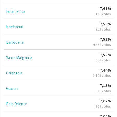
7,61%
Faria Lemos
171 votos
7,59%
Itambacuri
813 votos
7,52%
Barbacena
4.374 votos
7,52%
Santa Margarida
667 votos
7,44%
Carangola
1.143 votos
7,13%
Guarani
321 votos
7,02%
Belo Oriente
808 votos
7,00%