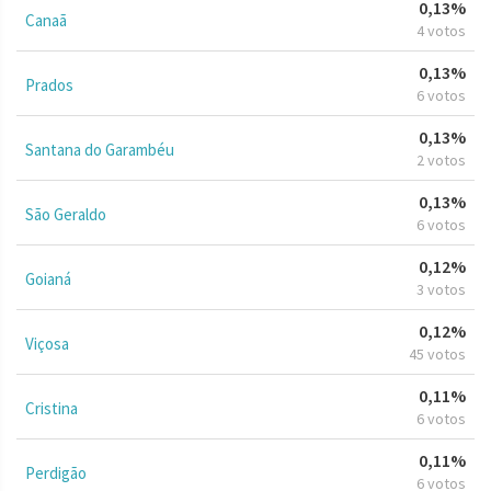
0,13%
Canaã
4 votos
0,13%
Prados
6 votos
0,13%
Santana do Garambéu
2 votos
0,13%
São Geraldo
6 votos
0,12%
Goianá
3 votos
0,12%
Viçosa
45 votos
0,11%
Cristina
6 votos
0,11%
Perdigão
6 votos