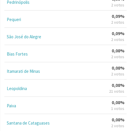
Pedrinópolis
2 votos
0,09%
Pequeri
2 votos
0,09%
São José do Alegre
2 votos
0,08%
Bias Fortes
2 votos
0,08%
Itamarati de Minas
2 votos
0,08%
Leopoldina
21 votos
0,08%
Paiva
1 votos
0,08%
Santana de Cataguases
2 votos