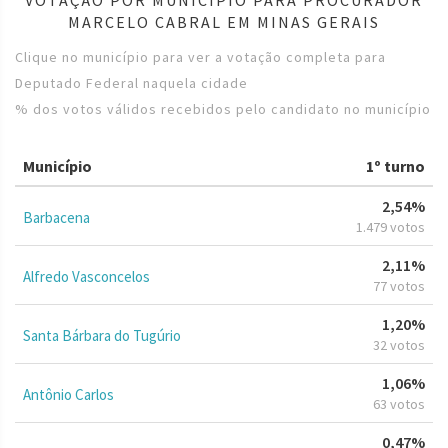
MARCELO CABRAL EM MINAS GERAIS
Clique no município para ver a votação completa para
Deputado Federal naquela cidade
% dos votos válidos recebidos pelo candidato no município
Município
1º turno
2,54%
Barbacena
1.479 votos
2,11%
Alfredo Vasconcelos
77 votos
1,20%
Santa Bárbara do Tugúrio
32 votos
1,06%
Antônio Carlos
63 votos
0,47%