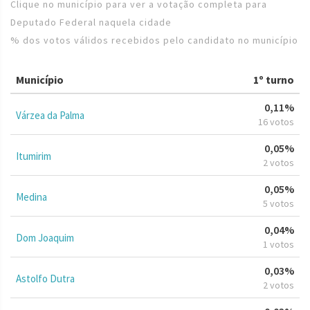
Clique no município para ver a votação completa para
Deputado Federal naquela cidade
% dos votos válidos recebidos pelo candidato no município
Município
1º turno
0,11%
Várzea da Palma
16 votos
0,05%
Itumirim
2 votos
0,05%
Medina
5 votos
0,04%
Dom Joaquim
1 votos
0,03%
Astolfo Dutra
2 votos