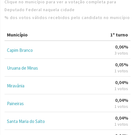
Clique no município para ver a votação completa para
Deputado Federal naquela cidade
% dos votos válidos recebidos pelo candidato no município
Município
1º turno
0,06%
Capim Branco
3 votos
0,05%
Uruana de Minas
1 votos
0,04%
Miravânia
1 votos
0,04%
Paineiras
1 votos
0,04%
Santa Maria do Salto
1 votos