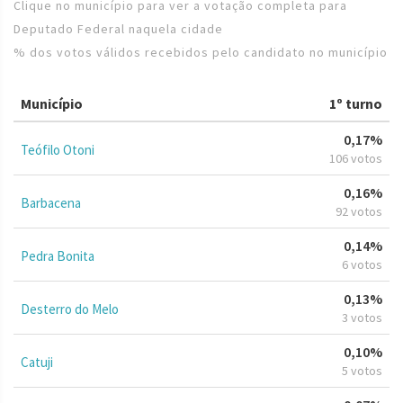
Clique no município para ver a votação completa para
Deputado Federal naquela cidade
% dos votos válidos recebidos pelo candidato no município
Município
1º turno
0,17%
Teófilo Otoni
106 votos
0,16%
Barbacena
92 votos
0,14%
Pedra Bonita
6 votos
0,13%
Desterro do Melo
3 votos
0,10%
Catuji
5 votos