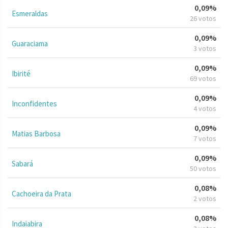
0,09%
Esmeraldas
26 votos
0,09%
Guaraciama
3 votos
0,09%
Ibirité
69 votos
0,09%
Inconfidentes
4 votos
0,09%
Matias Barbosa
7 votos
0,09%
Sabará
50 votos
0,08%
Cachoeira da Prata
2 votos
0,08%
Indaiabira