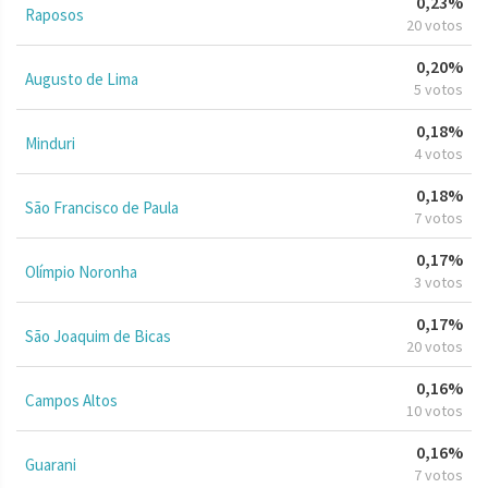
0,23%
Raposos
20 votos
0,20%
Augusto de Lima
5 votos
0,18%
Minduri
4 votos
0,18%
São Francisco de Paula
7 votos
0,17%
Olímpio Noronha
3 votos
0,17%
São Joaquim de Bicas
20 votos
0,16%
Campos Altos
10 votos
0,16%
Guarani
7 votos