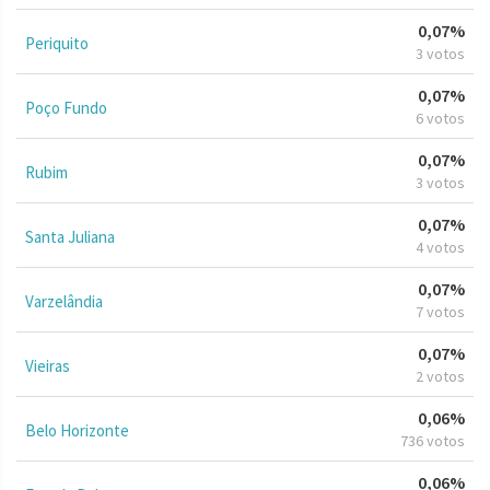
0,07%
Periquito
3 votos
0,07%
Poço Fundo
6 votos
0,07%
Rubim
3 votos
0,07%
Santa Juliana
4 votos
0,07%
Varzelândia
7 votos
0,07%
Vieiras
2 votos
0,06%
Belo Horizonte
736 votos
0,06%