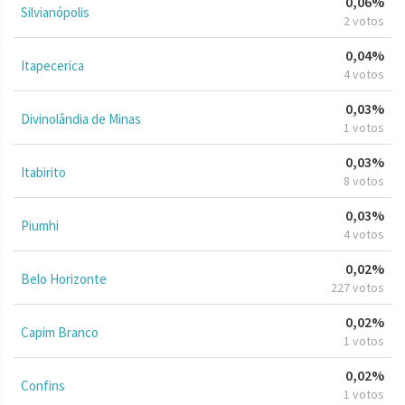
0,06%
Silvianópolis
2 votos
0,04%
Itapecerica
4 votos
0,03%
Divinolândia de Minas
1 votos
0,03%
Itabirito
8 votos
0,03%
Piumhi
4 votos
0,02%
Belo Horizonte
227 votos
0,02%
Capim Branco
1 votos
0,02%
Confins
1 votos