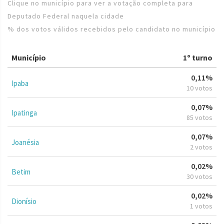
Clique no município para ver a votação completa para
Deputado Federal naquela cidade
% dos votos válidos recebidos pelo candidato no município
Município
1º turno
0,11%
Ipaba
10 votos
0,07%
Ipatinga
85 votos
0,07%
Joanésia
2 votos
0,02%
Betim
30 votos
0,02%
Dionísio
1 votos