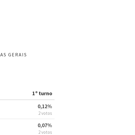
AS GERAIS
1º turno
0,12%
2 votos
0,07%
2 votos