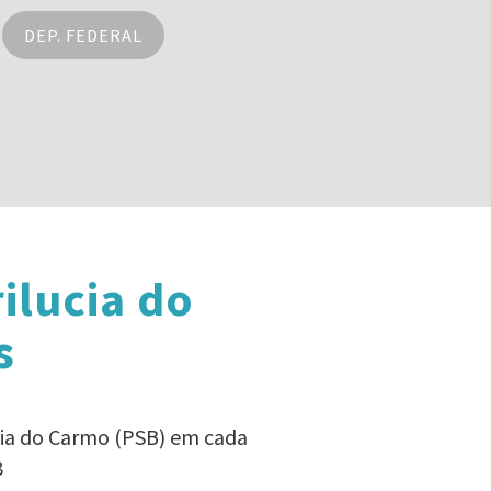
DEP. FEDERAL
ilucia do
s
cia do Carmo (PSB) em cada
8