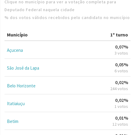
Clique no município para ver a votação completa para
Deputado Federal naquela cidade
% dos votos válidos recebidos pelo candidato no município
Município
1º turno
0,07%
Açucena
3 votos
0,05%
São José da Lapa
6 votos
0,02%
Belo Horizonte
244 votos
0,02%
Itatiaiuçu
1 votos
0,01%
Betim
12 votos