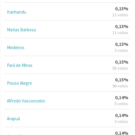
0,15%
Itanhandu
12 votos
0,15%
Matias Barbosa
11 votos
0,15%
Medeiros
3 votos
0,15%
Pará de Minas
58 votos
0,15%
Pouso Alegre
96 votos
0,14%
Alfredo Vasconcelos
5 votos
0,14%
Arapuá
3 votos
0,14%