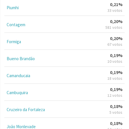
0,21%
Piumhi
33 votos
0,20%
Contagem
581 votos
0,20%
Formiga
67 votos
0,19%
Bueno Brandão
10 votos
0,19%
Camanducaia
18 votos
0,19%
Cambuquira
12 votos
0,18%
Cruzeiro da Fortaleza
5 votos
0,18%
João Monlevade