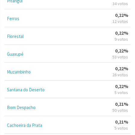
Pitangui
34 votos
0,22%
Ferros
12 votos
0,22%
Florestal
9 votos
0,22%
Guaxupé
53 votos
0,22%
Muzambinho
26 votos
0,22%
Santana do Deserto
5 votos
0,21%
Bom Despacho
50 votos
0,21%
Cachoeira da Prata
5 votos