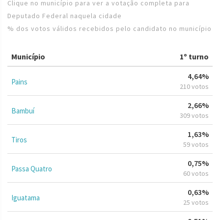
Clique no município para ver a votação completa para
Deputado Federal naquela cidade
% dos votos válidos recebidos pelo candidato no município
Município
1º turno
4,64%
Pains
210 votos
2,66%
Bambuí
309 votos
1,63%
Tiros
59 votos
0,75%
Passa Quatro
60 votos
0,63%
Iguatama
25 votos