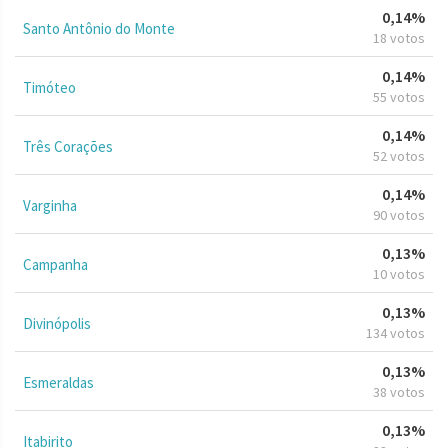
0,14%
Santo Antônio do Monte
18 votos
0,14%
Timóteo
55 votos
0,14%
Três Corações
52 votos
0,14%
Varginha
90 votos
0,13%
Campanha
10 votos
0,13%
Divinópolis
134 votos
0,13%
Esmeraldas
38 votos
0,13%
Itabirito