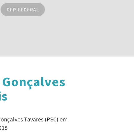
DEP. FEDERAL
e Gonçalves
is
Gonçalves Tavares (PSC) em
018