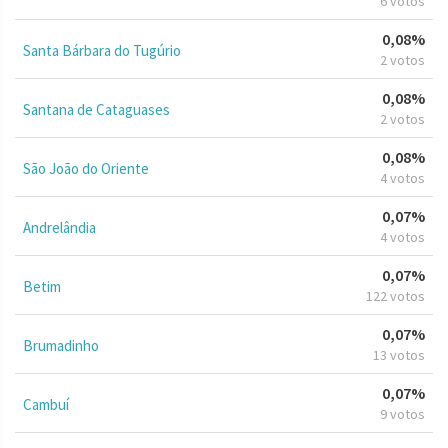
6 votos
0,08%
Santa Bárbara do Tugúrio
2 votos
0,08%
Santana de Cataguases
2 votos
0,08%
São João do Oriente
4 votos
0,07%
Andrelândia
4 votos
0,07%
Betim
122 votos
0,07%
Brumadinho
13 votos
0,07%
Cambuí
9 votos