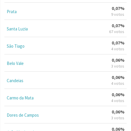
0,07%
Prata
9 votos
0,07%
Santa Luzia
67 votos
0,07%
São Tiago
4 votos
0,06%
Belo Vale
3 votos
0,06%
Candeias
4 votos
0,06%
Carmo da Mata
4 votos
0,06%
Dores de Campos
3 votos
0,06%