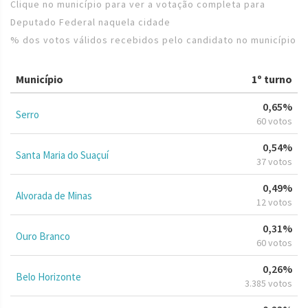
Clique no município para ver a votação completa para
Deputado Federal naquela cidade
% dos votos válidos recebidos pelo candidato no município
Município
1º turno
0,65%
Serro
60 votos
0,54%
Santa Maria do Suaçuí
37 votos
0,49%
Alvorada de Minas
12 votos
0,31%
Ouro Branco
60 votos
0,26%
Belo Horizonte
3.385 votos