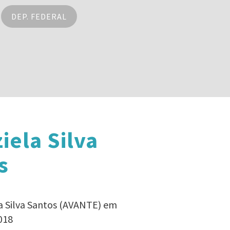
DEP. FEDERAL
iela Silva
s
la Silva Santos (AVANTE) em
018