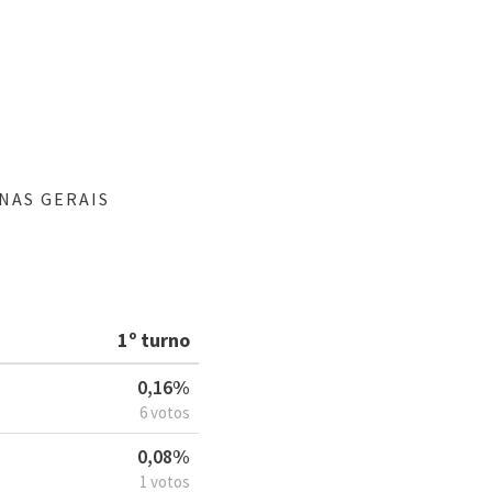
NAS GERAIS
1º turno
0,16%
6 votos
0,08%
1 votos