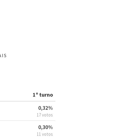
AIS
1º turno
0,32%
17 votos
0,30%
11 votos