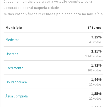
Clique no município para ver a votação completa para
Deputado Federal naquela cidade
% dos votos válidos recebidos pelo candidato no município
Município
1º turno
7,15%
Medeiros
145 votos
2,21%
Uberaba
3.343 votos
1,72%
Sacramento
208 votos
1,66%
Douradoquara
22 votos
1,55%
Água Comprida
22 votos