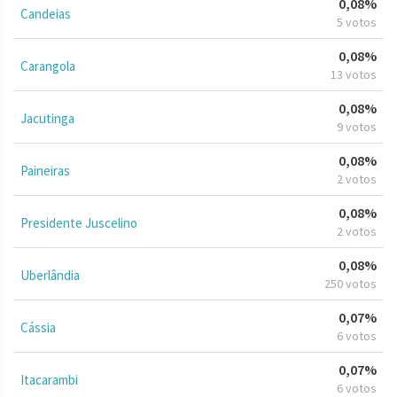
0,08%
Candeias
5 votos
0,08%
Carangola
13 votos
0,08%
Jacutinga
9 votos
0,08%
Paineiras
2 votos
0,08%
Presidente Juscelino
2 votos
0,08%
Uberlândia
250 votos
0,07%
Cássia
6 votos
0,07%
Itacarambi
6 votos