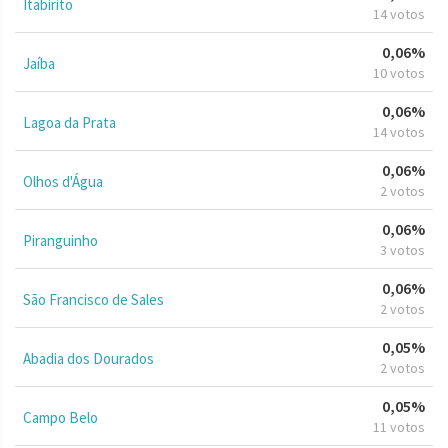
Itabirito
14 votos
0,06%
Jaíba
10 votos
0,06%
Lagoa da Prata
14 votos
0,06%
Olhos d'Água
2 votos
0,06%
Piranguinho
3 votos
0,06%
São Francisco de Sales
2 votos
0,05%
Abadia dos Dourados
2 votos
0,05%
Campo Belo
11 votos