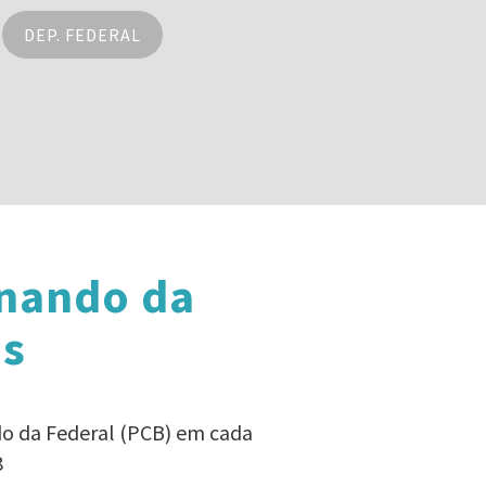
DEP. FEDERAL
rnando da
is
do da Federal (PCB) em cada
8