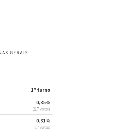
NAS GERAIS
1º turno
0,35%
217 votos
0,31%
17 votos