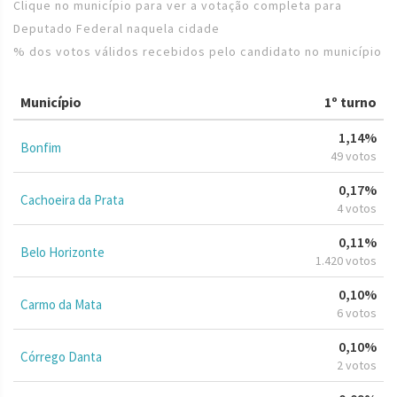
Clique no município para ver a votação completa para
Deputado Federal naquela cidade
% dos votos válidos recebidos pelo candidato no município
Município
1º turno
1,14%
Bonfim
49 votos
0,17%
Cachoeira da Prata
4 votos
0,11%
Belo Horizonte
1.420 votos
0,10%
Carmo da Mata
6 votos
0,10%
Córrego Danta
2 votos