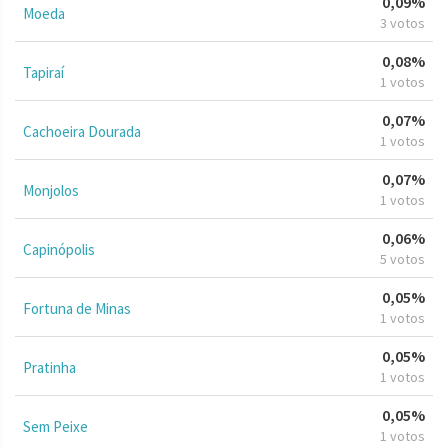
0,09%
Moeda
3 votos
0,08%
Tapiraí
1 votos
0,07%
Cachoeira Dourada
1 votos
0,07%
Monjolos
1 votos
0,06%
Capinópolis
5 votos
0,05%
Fortuna de Minas
1 votos
0,05%
Pratinha
1 votos
0,05%
Sem Peixe
1 votos