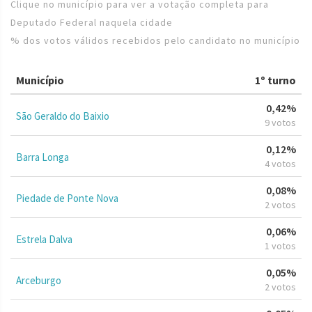
Clique no município para ver a votação completa para
Deputado Federal naquela cidade
% dos votos válidos recebidos pelo candidato no município
Município
1º turno
0,42%
São Geraldo do Baixio
9 votos
0,12%
Barra Longa
4 votos
0,08%
Piedade de Ponte Nova
2 votos
0,06%
Estrela Dalva
1 votos
0,05%
Arceburgo
2 votos