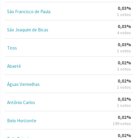
0,03%
São Francisco de Paula
1 votos
0,03%
São Joaquim de Bicas
4 votos
0,03%
Tiros
1 votos
0,02%
Abaeté
2 votos
0,02%
Águas Vermelhas
1 votos
0,02%
Antônio Carlos
1 votos
0,02%
Belo Horizonte
199 votos
0,02%