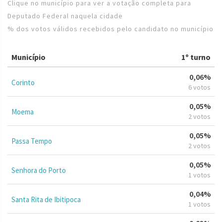
Clique no município para ver a votação completa para
Deputado Federal naquela cidade
% dos votos válidos recebidos pelo candidato no município
Município
1º turno
0,06%
Corinto
6 votos
0,05%
Moema
2 votos
0,05%
Passa Tempo
2 votos
0,05%
Senhora do Porto
1 votos
0,04%
Santa Rita de Ibitipoca
1 votos