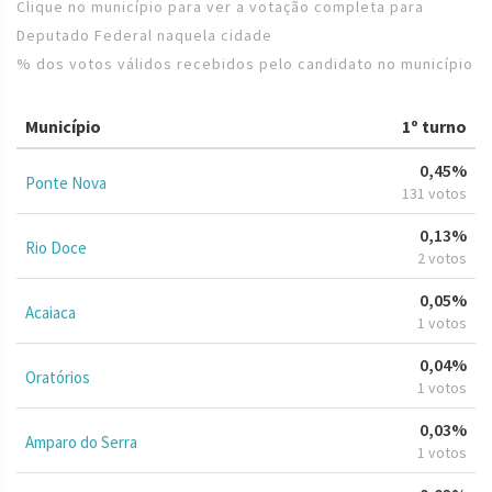
Clique no município para ver a votação completa para
Deputado Federal naquela cidade
% dos votos válidos recebidos pelo candidato no município
Município
1º turno
0,45%
Ponte Nova
131 votos
0,13%
Rio Doce
2 votos
0,05%
Acaiaca
1 votos
0,04%
Oratórios
1 votos
0,03%
Amparo do Serra
1 votos