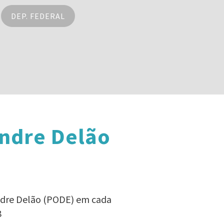
DEP. FEDERAL
andre Delão
andre Delão (PODE) em cada
8