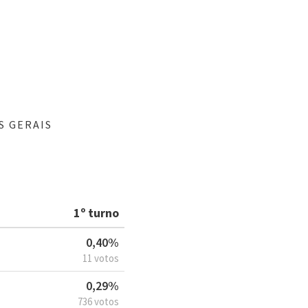
S GERAIS
1º turno
0,40%
11 votos
0,29%
736 votos