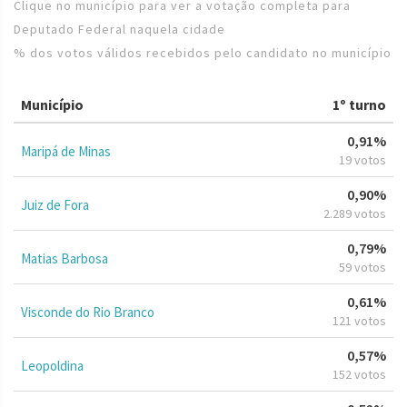
Clique no município para ver a votação completa para
Deputado Federal naquela cidade
% dos votos válidos recebidos pelo candidato no município
Município
1º turno
0,91%
Maripá de Minas
19 votos
0,90%
Juiz de Fora
2.289 votos
0,79%
Matias Barbosa
59 votos
0,61%
Visconde do Rio Branco
121 votos
0,57%
Leopoldina
152 votos