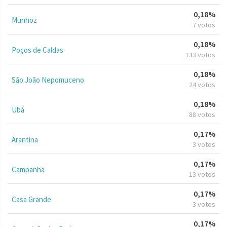
0,18%
Munhoz
7 votos
0,18%
Poços de Caldas
133 votos
0,18%
São João Nepomuceno
24 votos
0,18%
Ubá
88 votos
0,17%
Arantina
3 votos
0,17%
Campanha
13 votos
0,17%
Casa Grande
3 votos
0,17%