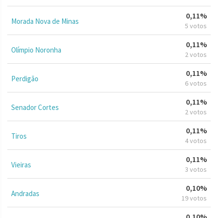
0,11%
Morada Nova de Minas
5 votos
0,11%
Olímpio Noronha
2 votos
0,11%
Perdigão
6 votos
0,11%
Senador Cortes
2 votos
0,11%
Tiros
4 votos
0,11%
Vieiras
3 votos
0,10%
Andradas
19 votos
0,10%