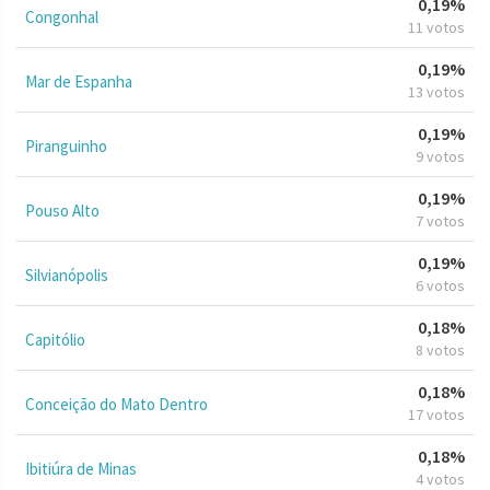
0,19%
Congonhal
11 votos
0,19%
Mar de Espanha
13 votos
0,19%
Piranguinho
9 votos
0,19%
Pouso Alto
7 votos
0,19%
Silvianópolis
6 votos
0,18%
Capitólio
8 votos
0,18%
Conceição do Mato Dentro
17 votos
0,18%
Ibitiúra de Minas
4 votos