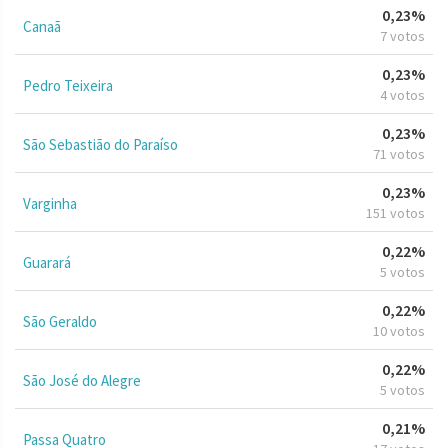
0,23%
Canaã
7 votos
0,23%
Pedro Teixeira
4 votos
0,23%
São Sebastião do Paraíso
71 votos
0,23%
Varginha
151 votos
0,22%
Guarará
5 votos
0,22%
São Geraldo
10 votos
0,22%
São José do Alegre
5 votos
0,21%
Passa Quatro