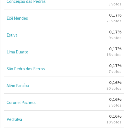
Conceição das Pedras
3 votos
0,17%
Elói Mendes
23 votos
0,17%
Estiva
9 votos
0,17%
Lima Duarte
16 votos
0,17%
São Pedro dos Ferros
7 votos
0,16%
Além Paraíba
30 votos
0,16%
Coronel Pacheco
3 votos
0,16%
Pedralva
10 votos