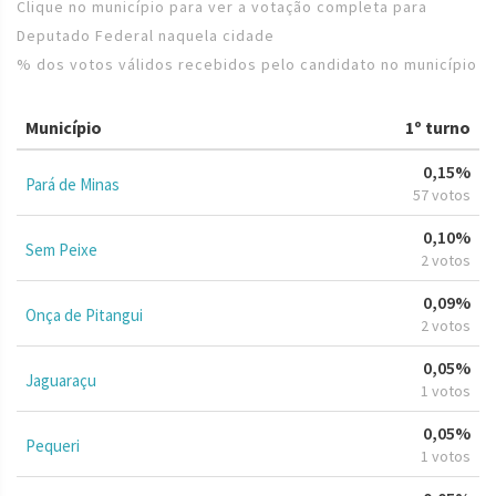
Clique no município para ver a votação completa para
Deputado Federal naquela cidade
% dos votos válidos recebidos pelo candidato no município
Município
1º turno
0,15%
Pará de Minas
57 votos
0,10%
Sem Peixe
2 votos
0,09%
Onça de Pitangui
2 votos
0,05%
Jaguaraçu
1 votos
0,05%
Pequeri
1 votos