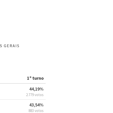
S GERAIS
1º turno
44,19%
2.779 votos
43,54%
883 votos