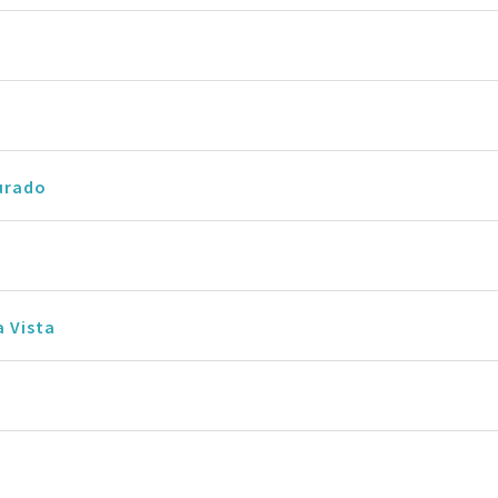
urado
a Vista