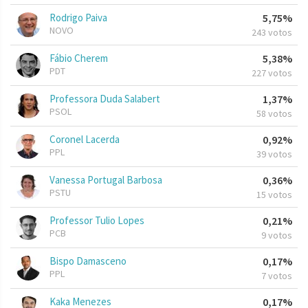
Rodrigo Paiva
5,75%
NOVO
243 votos
Fábio Cherem
5,38%
PDT
227 votos
Professora Duda Salabert
1,37%
PSOL
58 votos
Coronel Lacerda
0,92%
PPL
39 votos
Vanessa Portugal Barbosa
0,36%
PSTU
15 votos
Professor Tulio Lopes
0,21%
PCB
9 votos
Bispo Damasceno
0,17%
PPL
7 votos
Kaka Menezes
0,17%