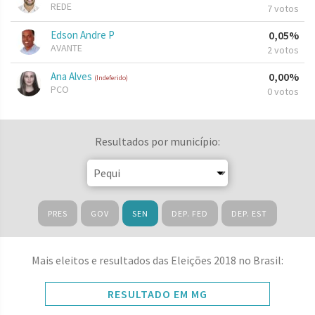
REDE
7 votos
Edson Andre P
0,05%
AVANTE
2 votos
Ana Alves
0,00%
(Indeferido)
PCO
0 votos
Resultados por município:
PRES
GOV
SEN
DEP. FED
DEP. EST
Mais eleitos e resultados das Eleições 2018 no Brasil:
RESULTADO EM MG