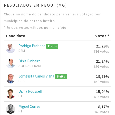
RESULTADOS EM PEQUI (MG)
Clique no nome do candidato para ver sua votação por
municípios do estado inteiro
* % dos votos válidos no município
Candidato
Votos *
Rodrigo Pacheco
21,29%
Eleito
DEM
899 votos
Dinis Pinheiro
21,24%
SOLIDARIEDADE
897 votos
Jornalista Carlos Viana
19,89%
Eleito
PHS
840 votos
Dilma Rousseff
15,04%
PT
635 votos
Miguel Correa
8,17%
PT
345 votos