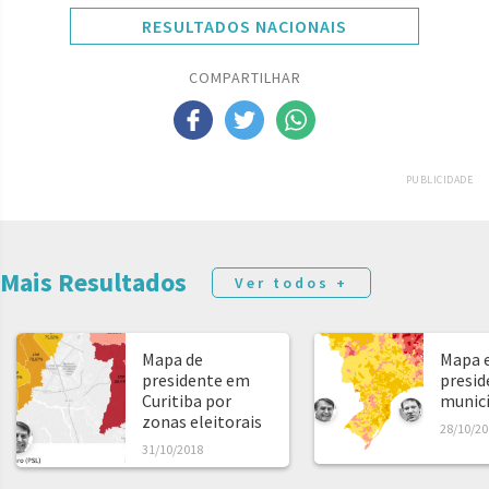
RESULTADOS NACIONAIS
COMPARTILHAR
PUBLICIDADE
Mais Resultados
Ver todos +
Mapa de
Mapa e
presidente em
presid
Curitiba por
municíp
zonas eleitorais
28/10/20
31/10/2018