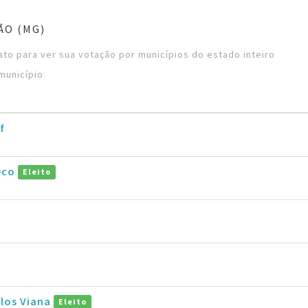
ÃO (MG)
to para ver sua votação por municípios do estado inteiro
município
f
eco
Eleito
rlos Viana
Eleito