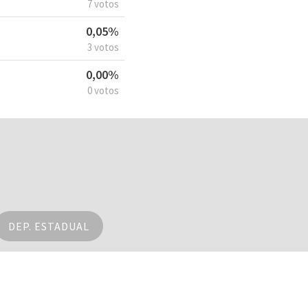
7 votos
0,05%
3 votos
0,00%
0 votos
DEP. ESTADUAL