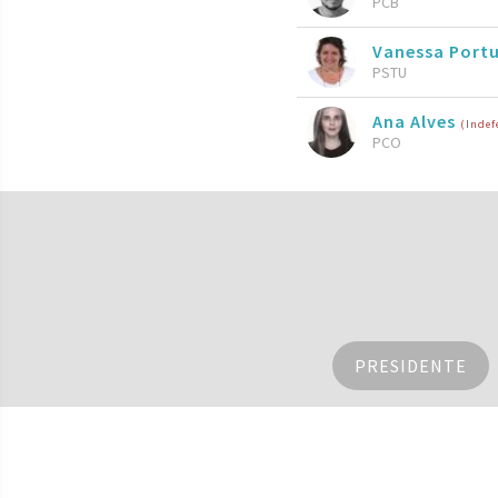
PCB
Vanessa Port
PSTU
Ana Alves
(Indef
PCO
PRESIDENTE