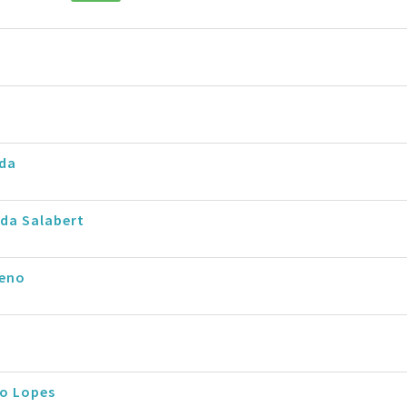
rda
da Salabert
eno
io Lopes