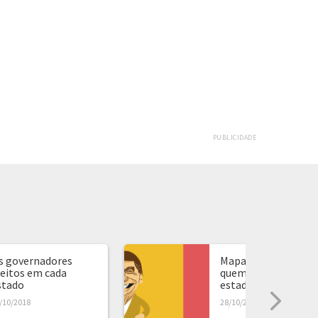
PUBLICIDADE
s governadores
Mapa de presidente:
leitos em cada
quem ganhou em ca
stado
estado...
/10/2018
28/10/2018